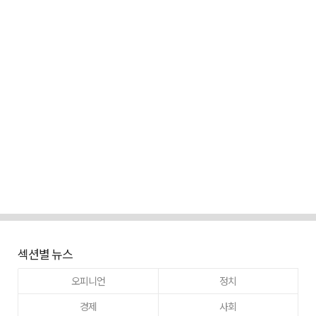
섹션별 뉴스
오피니언
정치
경제
사회