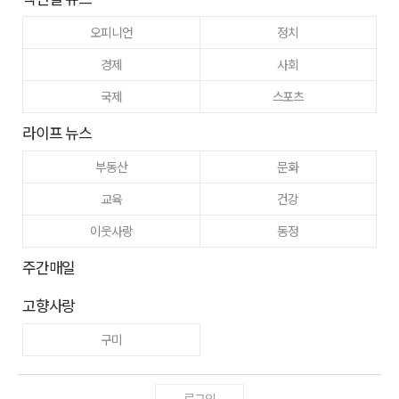
오피니언
정치
경제
사회
국제
스포츠
라이프 뉴스
부동산
문화
교육
건강
이웃사랑
동정
주간매일
고향사랑
구미
로그인