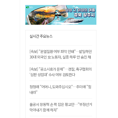
실시간 주요뉴스
[속보] "온열질환 여부 파악 안돼"…밭일하던
30대 외국인 女 노동자, 실종 하루 만 숨진 채
발견
[속보] "공소시효가 문제"…경찰, 축구협회의
'심판 성접대' 수사 여부 검토한다
정청래 "어머니, 도와주십시오"…추미애 "힘
내라"
올공서 장동혁 손 꽉 잡은 황교안…"부정선거
막아내기 함께 하자"