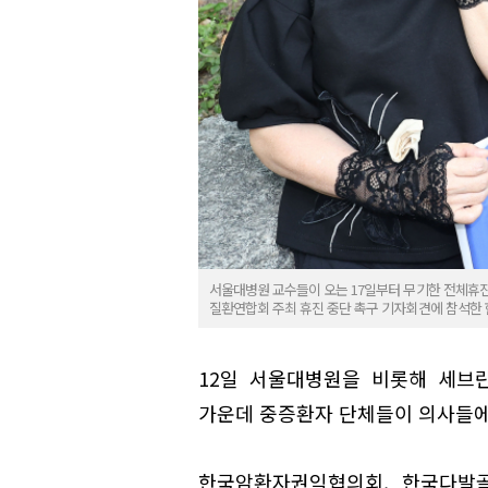
서울대병원 교수들이 오는 17일부터 무기한 전체휴진
질환연합회 주최 휴진 중단 촉구 기자회견에 참석한 
12일 서울대병원을 비롯해 세브
가운데 중증환자 단체들이 의사들에
한국암환자권익협의회, 한국다발골