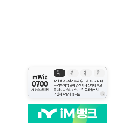
정
경
사
국
치
제
회
제
mWiz
0700
김민석 더불어민주당 후보가 9일 강원·대
구·경북 지역 순회 경선에서 정청래 후보
AI 뉴스브리핑
를 제치고 승리하며, 누적 득표율에서는
→
여전히 박빙의 승부를 ...