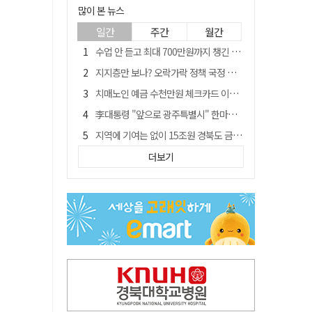
많이 본 뉴스
일간
주간
월간
수업 안 듣고 최대 700만원까지 챙긴 포항 A대학 '유령 선수' 등 무더기 송치
지지층만 보나? 오락가락 정책 국정 불안…野 "오합지졸"
치매노인 예금 수천만원 체크카드 이용해 빼돌린 70대 간병인, 집행유예
李대통령 "앞으로 광주특별시" 한마디에…'전남 빠진 약칭' 논란 재점화
지역에 기여는 없이 15조원 경북도 금고 눈독 들이는 대형銀
대구 출신 파이터 최두호, 8년 만에 UFC 재진입 도전
더보기
투표 끝나니 투표자 29% 줄었다…선관위 최종 집계서 수백명 '증발'
[여권 국정 운영 난맥상] 그때 그때 다른 규제 완화
[매일희평] 이들 중 어떤 시술은 7시간 반 걸렸다고 자랑질
李대통령 지지율 43.3% '취임 후 최저'…4주 연속 내리막