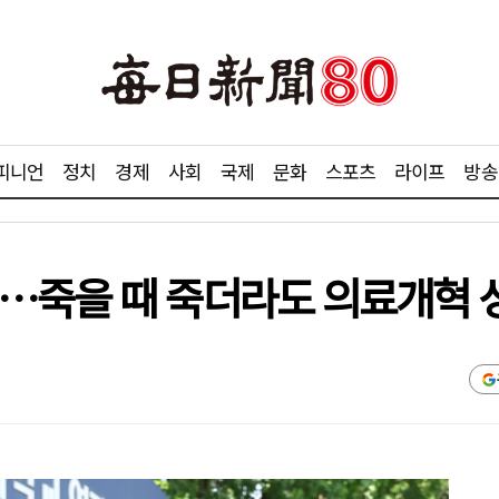
피니언
정치
경제
사회
국제
문화
스포츠
라이프
방송
…죽을 때 죽더라도 의료개혁 