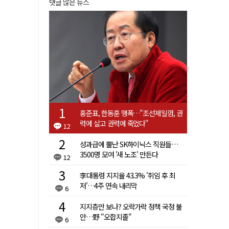
댓글 많은 뉴스
홍준표, 한동훈 맹폭…"조선제일껌, 권
력에 살고 권력에 죽었다"
12
성과급에 뿔난 SK하이닉스 직원들…
3500명 모여 '새 노조' 만든다
12
李대통령 지지율 43.3% '취임 후 최
저'…4주 연속 내리막
6
지지층만 보나? 오락가락 정책 국정 불
안…野 "오합지졸"
6