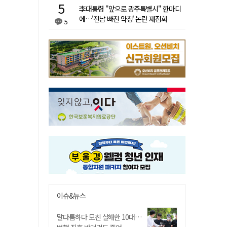
李대통령 "앞으로 광주특별시" 한마디
에…'전남 빠진 약칭' 논란 재점화
5
이슈&뉴스
말다툼하다 모친 살해한 10대…