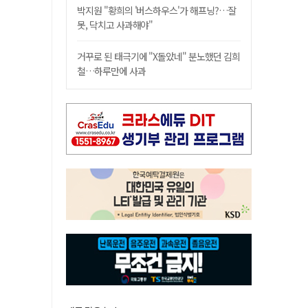
박지원 "황희의 '버스하우스'가 해프닝?…잘
못, 닥치고 사과해야"
거꾸로 된 태극기에 "X돌았네" 분노했던 김희
철…하루만에 사과