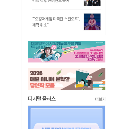
범행 직후 반려견도 죽여
"'오징어게임 미국판 스핀오프',
제작 취소"
디지털 플러스
더보기