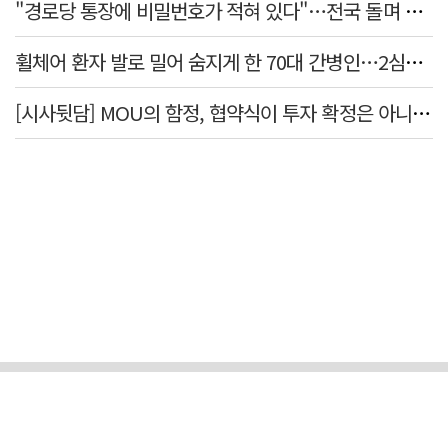
"경로당 통장에 비밀번호가 적혀 있다"…전국 돌며 경로당 13곳 턴 30대 구속
휠체어 환자 발로 밀어 숨지게 한 70대 간병인…2심도 집행유예
[시사뒷담] MOU의 함정, 협약식이 투자 확정은 아니긴 해