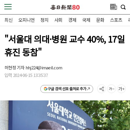
최신
오피니언
정치
사회
경제
국제
문화
스포츠
"서울대 의대·병원 교수 40%, 17일
휴진 동참"
허현정 기자
hhj224@imaeil.com
입력 2024-06-15 13:35:37
구글 검색 선호 출처로 추가