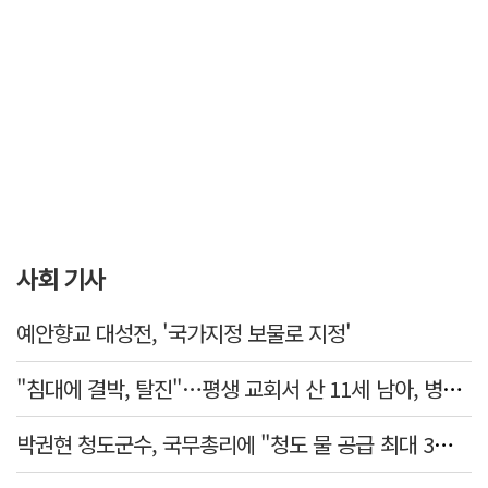
사회 기사
예안향교 대성전, '국가지정 보물로 지정'
"침대에 결박, 탈진"…평생 교회서 산 11세 남아, 병원 이송 끝 숨져
박권현 청도군수, 국무총리에 "청도 물 공급 최대 3만t 늘려달라"