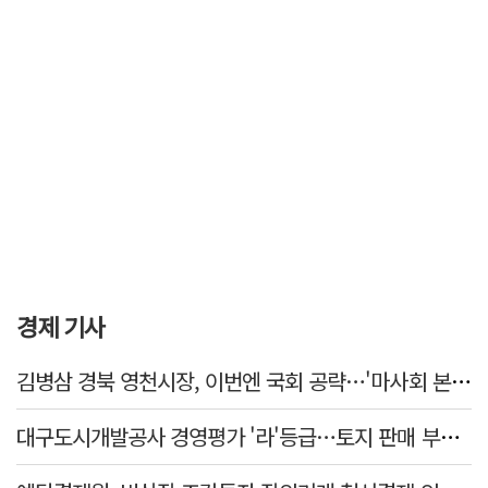
경제 기사
김병삼 경북 영천시장, 이번엔 국회 공략…'마사회 본사 이전·광역교통망 확충' 요청
대구도시개발공사 경영평가 '라'등급…토지 판매 부진에 1년 만에 두 단계 '뚝'