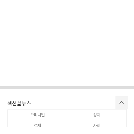
섹션별 뉴스
오피니언
정치
경제
사회