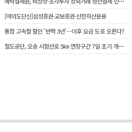
예탁결제원, 비상장·조각투자 장외거래 청산결제 인프라 구축 착수…연내 가동
[여의도단신]삼성증권·교보증권·신한자산운용
통합 고속철 할인 '반짝 3년'…이후 요금 도로 오른다?
철도공단, 오송 시험선로 5㎞ 연장구간 7일 조기 개통…LA 메트로 사업 지원