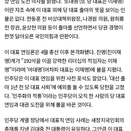
상 연임 도전 의사를 밝혔다. '또대명'(또 당 대표는 이재명)
이란 자조 속에 이 대표 외에 당 대표 출마의 뜻을 보이는 인
물은 없다. 한동훈 전 비상대책위원장, 나경원 의원, 원희룡
전 장관, 윤상현 의원 등이 출마를 선언하면서 당권 경쟁이
한껏 달아오른 국민의힘과 딴판이다.
이 대표 연임론은 4월 총선 이후 본격화됐다. 친명(친이재
명)계가 "192석을 이끌 강력한 리더십의 적임자는 이재
명"이라며 '어대명'(어차피 대표는 이재명)에 불을 지폈다.
민주당은 이 대표 연임을 위한 사전 포석도 깔았다. '대선 출
마 1년 전 당 대표 사퇴'에 예외를 둘 수 있도록 당헌을 고쳤
다. '민주화의 적통'이라는 민주당이 오직 한 사람의 당 대표
연임과 대권 도전을 위해 룰을 바꾼 것이다.
민주당 계열 정당에서 대표직 연임 사례는 새정치국민회의
총재를 지낸 김대중 전 대통령이 유일하다. 그만큼 이 대표