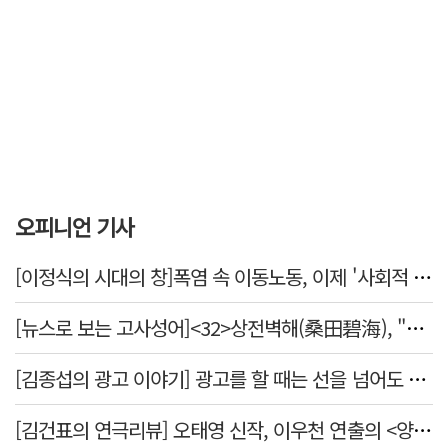
오피니언 기사
[이정식의 시대의 창]폭염 속 이동노동, 이제 '사회적 위험 관리'로 전환할 때
[뉴스로 보는 고사성어]<32>상전벽해(桑田碧海), "뽕나무밭이 푸른 바다가 되었다."
[김종섭의 광고 이야기] 광고를 할 때는 선을 넘어도 좋습니다.
[김건표의 연극리뷰] 오태영 신작, 이우천 연출의 <양은 양순하다>"국민을 온순한 양으로 길들이는 전체주의적 정치의 알레고리"