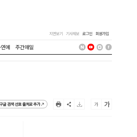
지면보기
기사제보
로그인
회원가입
·연예
주간매일
가
가
구글 검색 선호 출처로 추가