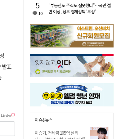
"부동산도 주식도 잘못했다"…국민 절
반 이상, 정부 경제정책 '부정'
10
선정
략 발표
승
이슈&뉴스
이승기, 전세금 105억 날리