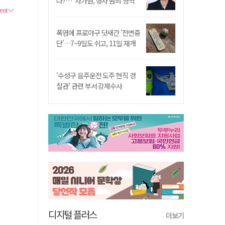
나?…"차가원, 형사 범죄 영역"
폭염에 프로야구 닷새간 '전면중
단'…7~9일도 쉬고, 11일 재개
'수성구 음주운전 도주 현직 경
찰관' 관련 부서 강제수사
디지털 플러스
더보기