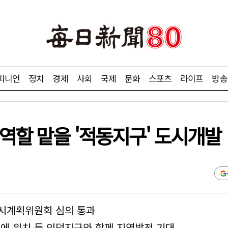
피니언
정치
경제
사회
국제
문화
스포츠
라이프
방송
역할 맡을 '적동지구' 도시개발
도시계획위원회 심의 통과
에 위치 등 인덕지구와 함께 지역발전 기대