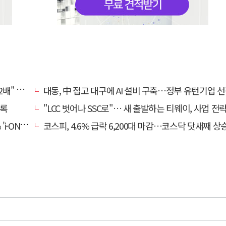
, 왜?
대동, 中 접고 대구에 AI 설비 구축…정부 유턴기업 
기록
"LCC 벗어나 SSC로"… 새 출발하는 티웨이, 사업 전
비대면 출시
코스피, 4.6% 급락 6,200대 마감…코스닥 닷새째 상