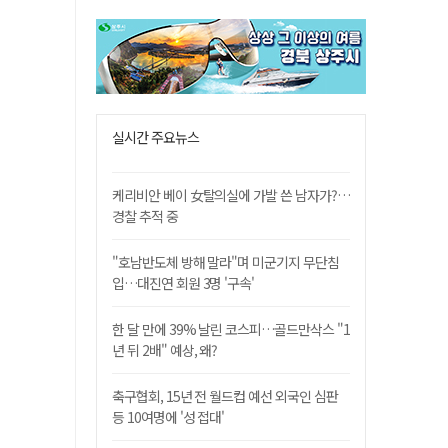
실시간 주요뉴스
케리비안 베이 女탈의실에 가발 쓴 남자가?…
경찰 추적 중
"호남반도체 방해 말라"며 미군기지 무단침
입…대진연 회원 3명 '구속'
한 달 만에 39% 날린 코스피…골드만삭스 "1
년 뒤 2배" 예상, 왜?
축구협회, 15년 전 월드컵 예선 외국인 심판
등 10여명에 '성 접대'