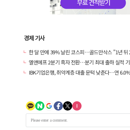
경제 기사
한 달 만에 39% 날린 코스피…골드만삭스 "1년 뒤 2배" 예상
엘앤에프 2분기 흑자 전환…분기 최대 출하 실적 
IBK기업은행, 취약계층 대출 문턱 낮춘다…연 6.0% 'i-ONE 햇살론 특례보증' 