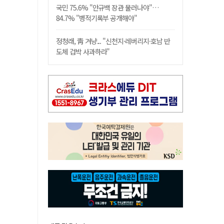
국민 75.6% "안규백 장관 물러나야"…
84.7% "병적기록부 공개해야"
정청래, 靑 겨냥... "신천지·레버리지·호남 반
도체 겁박 사과하라"