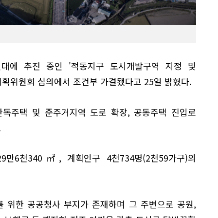
대에 추진 중인 '적동지구 도시개발구역 지정 및
계획위원회 심의에서 조건부 가결됐다고 25일 밝혔다.
단독주택 및 준주거지역 도로 확장, 공동주택 진입로
.
만6천340㎡, 계획인구 4천734명(2천59가구)의
를 위한 공공청사 부지가 존재하며 그 주변으로 공원,