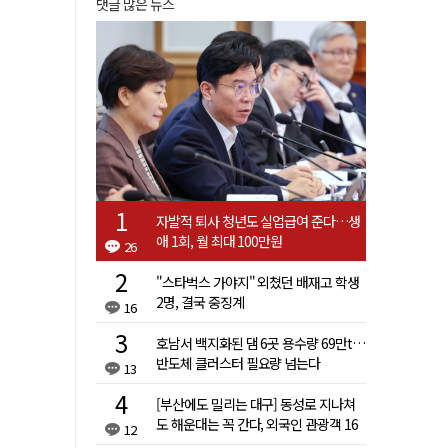
댓글 많은 뉴스
자발적 퇴사 청년도 실업급여 준다…생
애 1회, 월 최대 100만원
26
"스타벅스 가야지" 외쳤던 배재고 학생
2명, 결국 중징계
16
호남서 백지화된 댐 6곳 용수량 69만t…
반도체 클러스터 필요량 넘는다
13
[부산에도 밀리는 대구] 동성로 지나쳐
도 해운대는 꼭 간다, 외국인 관광객 16
12
배 차이