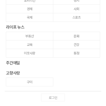
오피니언
정치
경제
사회
국제
스포츠
라이프 뉴스
부동산
문화
교육
건강
이웃사랑
동정
주간매일
고향사랑
구미
로그인