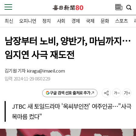
최신
오피니언
정치
사회
경제
국제
문화
스포츠
남장부터 노비, 양반가, 마님까지…
임지연 사극 재도전
김기원 기자
kiragu@imaeil.com
입력 2024-11-29 08:02:29
구글 검색 선호 출처로 추가
JTBC 새 토일드라마 '옥씨부인전' 여주인공…"사극
목마름 컸다"