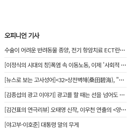
오피니언 기사
수술이 어려운 반려동물 종양, 전기 항암치료 ECT란? [반려동물 건강톡톡]
[이정식의 시대의 창]폭염 속 이동노동, 이제 '사회적 위험 관리'로 전환할 때
[뉴스로 보는 고사성어]<32>상전벽해(桑田碧海), "뽕나무밭이 푸른 바다가 되었다."
[김종섭의 광고 이야기] 광고를 할 때는 선을 넘어도 좋습니다.
[김건표의 연극리뷰] 오태영 신작, 이우천 연출의 <양은 양순하다>"국민을 온순한 양으로 길들이는 전체주의적 정치의 알레고리"
[야고부-이호준] 대통령 말의 무게