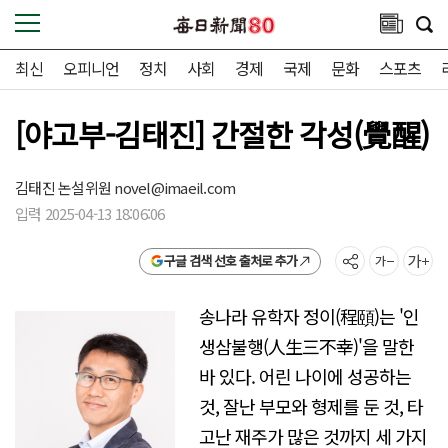
최신
오피니언
정치
사회
경제
국제
문화
스포츠
[야고부-김태진] 간절한 각성(覺醒)
김태진 논설위원
novel@imaeil.com
입력 2025-04-13 18:06:06
구글 검색 선호 출처로 추가
송나라 유학자 정이(程頤)는 '인
생삼불행(人生三不幸)'을 말한
바 있다. 어린 나이에 성공하는
것, 잘난 부모와 형제를 둔 것, 타
고난 재주가 많은 것까지 세 가지