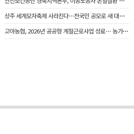
안전보건공단 경북지역본부, 이동노동자 온열질환 예방 캠페인
상주 세계모자축제 사라진다…전국민 공모로 새 대표축제 발굴 나서
고아농협, 2026년 공공형 계절근로사업 성료… 농가 일손 부족 해소 '효자'