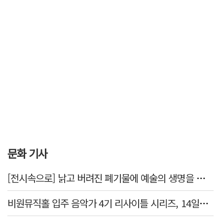
문화 기사
[전시속으로] 낡고 버려진 폐기물에 예술의 생명을 불어넣다…김결수 개인전
비원뮤직홀 입주 음악가 4기 리사이틀 시리즈, 14일부터 6주간 개최