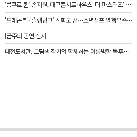
'콩쿠르 퀸' 송지원, 대구콘서트하우스 '더 마스터즈' 무대 오른다
'드래곤볼'·'슬램덩크' 신화도 끝…소년점프 발행부수 100만부 붕괴
[금주의 공연,전시]
태전도서관, 그림책 작가와 함께하는 여름방학 독후체험 운영