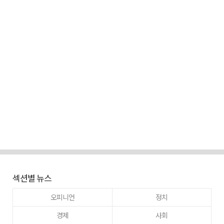
섹션별 뉴스
오피니언
정치
경제
사회