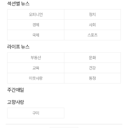
섹션별 뉴스
오피니언
정치
경제
사회
국제
스포츠
라이프 뉴스
부동산
문화
교육
건강
이웃사랑
동정
주간매일
고향사랑
구미