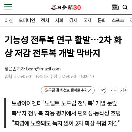
최신
오피니언
정치
사회
경제
국제
문화
스포츠
기능성 전투복 연구 활발…2차 화
상 저감 전투복 개발 막바지
정은빈 기자
bean@imaeil.com
입력 2025-07-01 16:45:53 수정 2025-07-01 19:09:49
구글 검색 선호 출처로 추가
보광아이엔티 '노멜트 노드립 전투복' 개발 눈앞
복무자 전투복 착용 평가에서 편의성·동작성 호평
"화염에 노출돼도 녹지 않아 2차 화상 위험 저감"