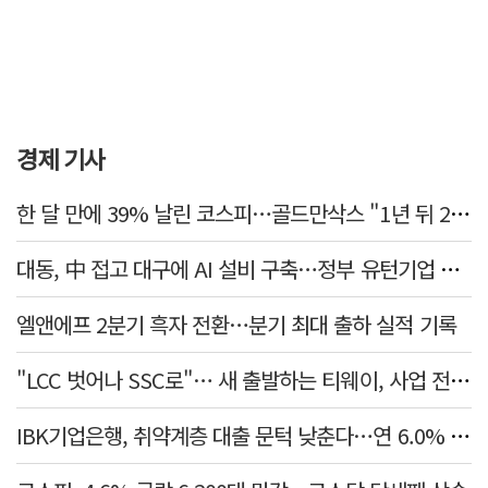
경제 기사
한 달 만에 39% 날린 코스피…골드만삭스 "1년 뒤 2배" 예상, 왜?
대동, 中 접고 대구에 AI 설비 구축…정부 유턴기업 선정
엘앤에프 2분기 흑자 전환…분기 최대 출하 실적 기록
"LCC 벗어나 SSC로"… 새 출발하는 티웨이, 사업 전략 발표
IBK기업은행, 취약계층 대출 문턱 낮춘다…연 6.0% 'i-ONE 햇살론 특례보증' 비대면 출시