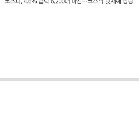
코스피, 4.6% 급락 6,200대 마감…코스닥 닷새째 상승