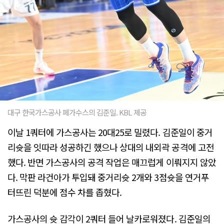
대구 한국가스공사 페가수스의 김준일. KBL 제공
이날 1쿼터에 가스공사는 20대25로 밀렸다. 김준일이 중거
리슛을 잇따라 성공하긴 했으나 상대의 내외곽 공격에 고전
했다. 반면 가스공사의 공격 작업은 매끄럽게 이뤄지지 않았
다. 막판 라건아가 투입돼 중거리슛 2개와 3점슛을 연거푸
터뜨린 덕분에 점수 차를 좁혔다.
가스공사의 슛 감각이 2쿼터 들어 날카로워졌다. 김준일의