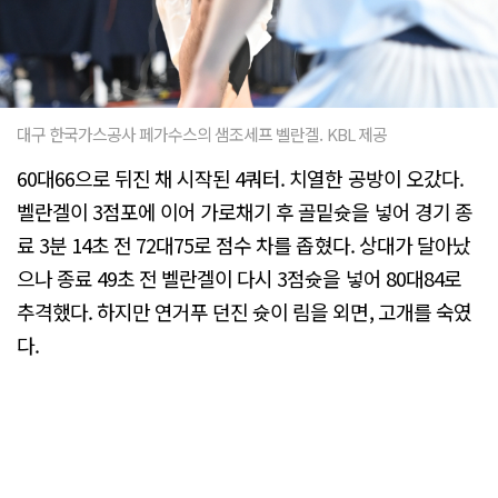
대구 한국가스공사 페가수스의 샘조세프 벨란겔. KBL 제공
60대66으로 뒤진 채 시작된 4쿼터. 치열한 공방이 오갔다.
벨란겔이 3점포에 이어 가로채기 후 골밑슛을 넣어 경기 종
료 3분 14초 전 72대75로 점수 차를 좁혔다. 상대가 달아났
으나 종료 49초 전 벨란겔이 다시 3점슛을 넣어 80대84로
추격했다. 하지만 연거푸 던진 슛이 림을 외면, 고개를 숙였
다.