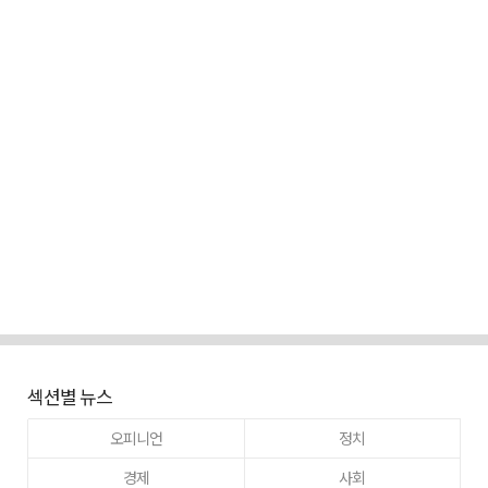
섹션별 뉴스
오피니언
정치
경제
사회