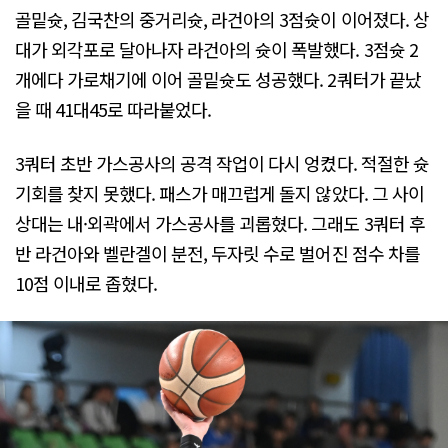
골밑슛, 김국찬의 중거리슛, 라건아의 3점슛이 이어졌다. 상
대가 외각포로 달아나자 라건아의 슛이 폭발했다. 3점슛 2
개에다 가로채기에 이어 골밑슛도 성공했다. 2쿼터가 끝났
을 때 41대45로 따라붙었다.
3쿼터 초반 가스공사의 공격 작업이 다시 엉켰다. 적절한 슛
기회를 찾지 못했다. 패스가 매끄럽게 돌지 않았다. 그 사이
상대는 내·외곽에서 가스공사를 괴롭혔다. 그래도 3쿼터 후
반 라건아와 벨란겔이 분전, 두자릿 수로 벌어진 점수 차를
10점 이내로 좁혔다.