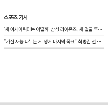
스포츠 기사
'새 아시아쿼터는 어떨까' 삼성 라이온즈, 새 얼굴 투수 미야모리 영입
"가진 재능 나누는 게 생애 마지막 목표" 최병권 전 대구체고 복싱 감독