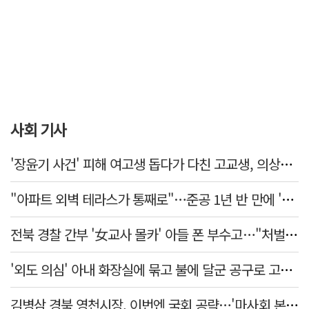
사회 기사
'장윤기 사건' 피해 여고생 돕다가 다친 고교생, 의상자 인정
"아파트 외벽 테라스가 통째로"…준공 1년 반 만에 '아찔 사고'
전북 경찰 간부 '女교사 몰카' 아들 폰 부수고…"처벌 못하는 사안" 내부망에 글
'외도 의심' 아내 화장실에 묶고 불에 달군 공구로 고문…남편 검거
김병삼 경북 영천시장, 이번엔 국회 공략…'마사회 본사 이전·광역교통망 확충' 요청