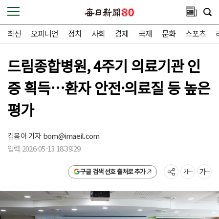
최신
오피니언
정치
사회
경제
국제
문화
스포츠
드림종합병원, 4주기 의료기관 인
증 획득…환자 안전·의료질 등 높은
평가
김봄이 기자
bom@imaeil.com
입력 2026-05-13 18:39:29
구글 검색 선호 출처로 추가