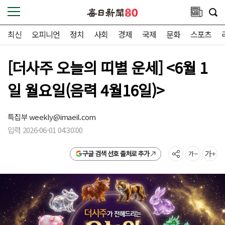
최신
오피니언
정치
사회
경제
국제
문화
스포츠
[더사주 오늘의 띠별 운세] <6월 1
일 월요일(음력 4월16일)>
특집부
weekly@imaeil.com
입력 2026-06-01 04:30:00
구글 검색 선호 출처로 추가