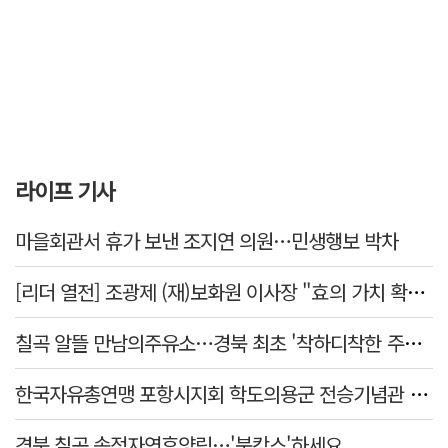
라이프 기사
마을회관서 휴가 보낸 조지연 의원…민생행보 박차
[리더 열전] 조광제 (재)보화원 이사장 "효의 가치 확산 위해 젊은층 참여 이끌어낼 것"
칠곡 알뜰 만남의주유소…경북 최초 '착하디착한 주유소' 선정
한국자유총연맹 포항시지회 학도의용군 전승기념관 방문
경북 칠곡 송정자연휴양림…'북캉스'하세요