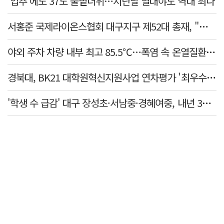
'입추'에도 37도 불볕더위…지난달 열대야도 역대 최다
서홍준 국제라이온스협회 대구지구 제52대 총재, "지역사회 모두가 웃는 날까지 봉사"
야외 주차 차량 내부 최고 85.5℃…폭염 속 온열질환·차량 방치사고 주의보
경북대, BK21 대학원혁신지원사업 연차평가 '최우수'… 6년 연속 사업비 증액
'학생 수 급감' 대구 장성초·서남중·경혜여중, 내년 3월 인근 학교와 통합