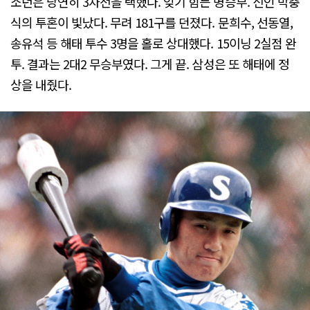
소년은 당연히 3차전을 택했다. 잊기 힘든 명승부. 신인 박충
식의 투혼이 빛났다. 무려 181구를 던졌다. 문희수, 선동열,
송유석 등 해태 투수 3명을 홀로 상대했다. 15이닝 2실점 완
투. 결과는 2대2 무승부였다. 그게 끝. 삼성은 또 해태에 정
상을 내줬다.