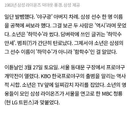
1983년 삼성 라이온즈 덕아웃 풍경. 삼성 제공
일단 발뺌했다. '야구광' 아버지 차례. 삼성 선수 한 명 이름
을 공책에 써보라 했다. 그걸 보곤 두 사람은 '역시'라며 웃었
다. 소년은 '하막수'라 썼다. 담벼락에 쓰인 글귀는 '하막수
만세'. 범죄(?)가 간단히 탄로났다. 그제서야 소년은 삼성의
그 선수 이름이 '하막수'가 아니라 '함학수'인 걸 알았다.
이튿날인 3월 27일 토요일. 서울 동대문 구장에서 프로야구
개막전이 열렸다. KBO 한국프로야구의 출범을 알리는 역사
적 시합. 소년은 TV 앞에 일찌감치 자리를 잡았다. 소년의 영
웅들이 모인 삼성 라이온즈가 서울을 연고로 한 MBC 청룡
(현 LG 트윈스)과 맞붙었다.