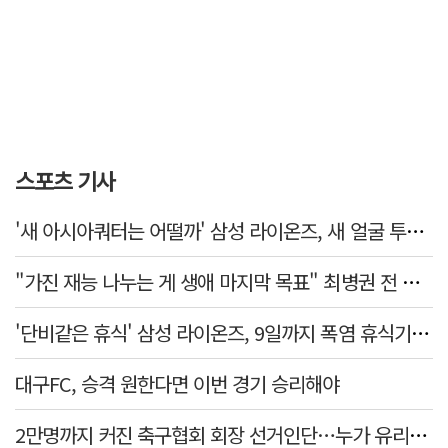
스포츠 기사
'새 아시아쿼터는 어떨까' 삼성 라이온즈, 새 얼굴 투수 미야모리 영입
"가진 재능 나누는 게 생애 마지막 목표" 최병권 전 대구체고 복싱 감독
'단비같은 휴식' 삼성 라이온즈, 9일까지 폭염 휴식기에 재정비
대구FC, 승격 원한다면 이번 경기 승리해야
2만명까지 커진 축구협회 회장 선거인단…누가 유리할까