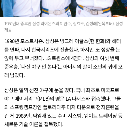
1980년대 중후반 삼성 라이온즈의 이만수, 장효조, 김성래(왼쪽부터). 삼성
제공
1990년 포스트시즌. 삼성은 빙그레 이글스(현 한화)와 해태
를 연파, 다시 한국시리즈에 진출했다. 하지만 또 정상을 눈
앞에 두고 무너졌다. LG 트윈스에 4연패. 삼성의 여섯 번째
준우승. '다신 야구 안 본다'는 아버지의 말이 소년의 귀에 오
래 남았다.
삼성은 일찍 선진 야구에 눈을 떴다. 국내 최초로 미국프로
야구 메이저리그(MLB)의 명문 LA 다저스와 접촉했다. 그들
의 스프링캠프장인 플로리다주 다저 타운으로 전지훈련을
간 게 1985년. 짜임새 있는 수비 시스템, 웨이트 트레이닝 등
새로운 기술 이론을 접목했다.