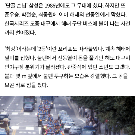
'단골 손님' 삼성은 1986년에도 그 무대에 섰다. 하지만 또
준우승. 박철순, 최동원에 이어 해태의 선동열에게 막혔다.
한국시리즈 도중 대구에서 해태 구단 버스에 불이 나는 사건
까지 벌어졌다.
'최강'이라는데 '2등'이란 꼬리표도 따라붙었다. 계속 해태에
덜미를 잡혔다. 불펜에서 선동열이 몸을 풀기만 해도 대구시
민야구장 분위기가 달라졌다. 관중석에 있던 소년도 그랬다.
불과 몇 m 앞에서 불펜 투구하는 모습은 강렬했다. 그 공을
보곤 바로 짐을 쌌다.