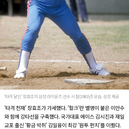
'타격 달인' 장효조의 삼성 라이온즈 선수 시절(1983년) 모습. 삼성 제공
'타격 천재' 장효조가 가세했다. '헐크'란 별명이 붙은 이만수
와 함께 강타선을 구축했다. 국가대표 에이스 김시진과 재일
교포 출신 '황금 박쥐' 김일융이 최강 '원투 펀치'를 이뤘다.