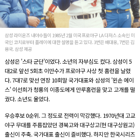
삼성 라이온즈 내야수들이 1985년 2월 미국프로야구 LA 다저스 소속인 미
국인 코치로부터 플레이에 대한 설명을 듣고 있다. 3번은 배대웅, 7번은 김
용국. 삼성 제공
삼성은 '스타 군단'이었다. 소년의 자부심도 컸다. 삼성이 5
대2로 앞선 5회초 이만수가 프로야구 사상 첫 홈런을 날렸
다. 7대7로 맞선 연장 10회말 국가대표와 삼성의 '왼손 에이
스' 이선희가 청룡의 이종도에게 만루홈런을 맞고 고개를 떨
궜다. 소년도 울었다.
우승후보 0순위. 그 정도로 전력이 막강했다. 1970년대 고교
야구 무대를 주름잡았던 경북고와 대구상고(현 대구상원고)
출신이 주축. 국가대표 출신이 즐비했다. 하지만 한국시리즈