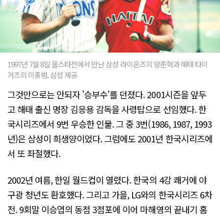
1997년 7월 8일 올스타전에서 만난 삼성 라이온즈의 양준혁과 해태 타이
거즈의 이종범. 삼성 제공
그것만으로는 안되자 '승부수'를 던졌다. 2001시즌을 앞두
고 해태 출신 명장 김응용 감독을 사령탑으로 선임했다. 한
국시리즈에서 9번 우승한 인물. 그 중 3번(1986, 1987, 1993
년)은 삼성이 희생양이었다. 그럼에도 2001년 한국시리즈에
서 또 좌절했다.
2002년 여름, 한일 월드컵이 열렸다. 한국의 4강 쾌거에 야
구광 청년도 환호했다. 그리고 가을, LG와의 한국시리즈 6차
전. 9회말 이승엽의 동점 3점포에 이어 마해영의 끝내기 홈