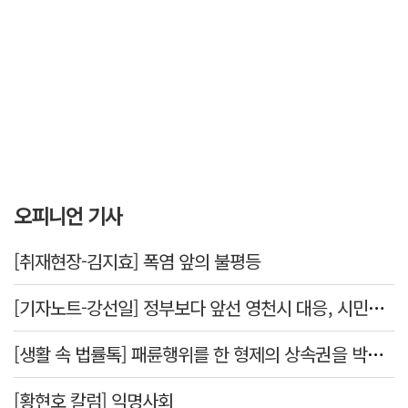
오피니언 기사
[취재현장-김지효] 폭염 앞의 불평등
[기자노트-강선일] 정부보다 앞선 영천시 대응, 시민보다 앞서선 안된다
[생활 속 법률톡] 패륜행위를 한 형제의 상속권을 박탈시킬 수 있을까요
[황현호 칼럼] 익명사회