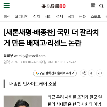
최신
오피니언
정치
사회
경제
국제
문화
스포츠
[새론새평-배종찬] 국민 더 갈라치
게 만든 배재고·리센느 논란
특집부
weekly@imaeil.com
입력 2026-07-08 10:24:19 수정 2026-07-08 18:26:42
구글 검색 선호 출처로 추가
배종찬 인사이트케이 소장
최근 우리 사회를 뜨겁게 달군 일
련의 사태들은 한국 사회의 이념