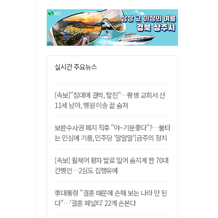
실시간 주요뉴스
[속보]"침대에 결박, 탈진"…평생 교회서 산
11세 남아, 병원 이송 끝 숨져
보완수사권 폐지 직후 "야~기분좋다"?…불타
는 민심에 기름, 민주당 '말말말'[금주의 정치
舌전]
[속보] 휠체어 환자 발로 밀어 숨지게 한 70대
간병인…2심도 집행유예
李대통령 "결혼 때문에 손해 보는 나라 안 된
다"…'결혼 페널티' 22개 손본다