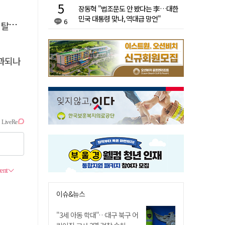
장동혁 "법조문도 안 봤다는 李…대한
민국 대통령 맞나, 역대급 망언"
6
속도
부과되나
이슈&뉴스
"3세 아동 학대"…대구 북구 어