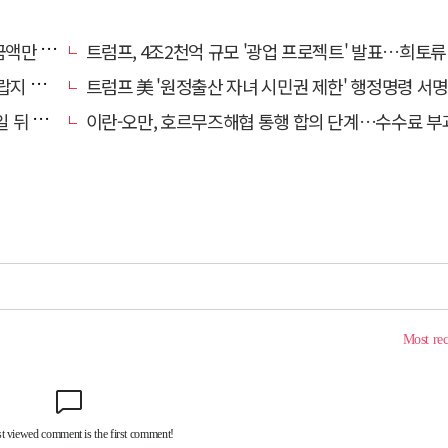
00억 원
트럼프, 4조2천억 규모 '광업 프로젝트' 발표…희토류 탈중국 
않아"
트럼프 美 '원정출산 자녀 시민권 제한' 행정명령 서명
뒤 발효
이란-오만, 호르무즈해협 통행 합의 단계…수수료 