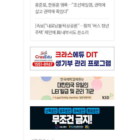
홍준표, 한동훈 맹폭…"조선제일껌, 권력에
살고 권력에 죽었다"
[속보]"내로남불·탁상공론"…황희 '버스 청년
주택' 제안에 與 내부서도 쓴소리