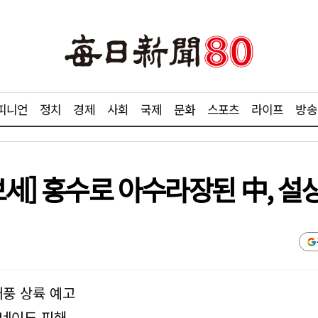
피니언
정치
경제
사회
국제
문화
스포츠
라이프
방송
보세] 홍수로 아수라장된 中, 
태풍 상륙 예고
토네이도 피해