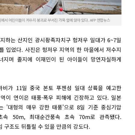
에서 어린이들이 저수지 붕괴로 부서진 가옥 옆에 앉아 있다. AFP 연합뉴스
차지하는 산지인 광시좡족자치구 헝저우 일대가 6~7일
를 입었다. 사진은 헝저우 지역의 한 마을에서 저수지
너지며 졸지에 이재민이 된 아이들이 망연자실하게
바비가 11일 중국 본토 푸젠성 일대 상륙을 예고한
지역이 연이은 태풍·폭우 피해에 긴장하고 있다. 일본
는 '대형의 매우 강한 태풍'으로 8일 기준 중심기압
 초속 50m, 최대순간풍속 초속 70m로 관측됐다.
 구조도 뒤틀릴 수 있을 만큼의 강도다.