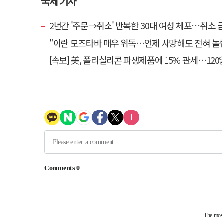
국제 기사
2년간 '주문→취소' 반복한 30대 여성 체포…취소 금액만 4
"이란 모즈타바 매우 위독…언제 사망해도 전혀 놀랍지 
[속보] 美, 폴리실리콘 파생제품에 15% 관세…120일 