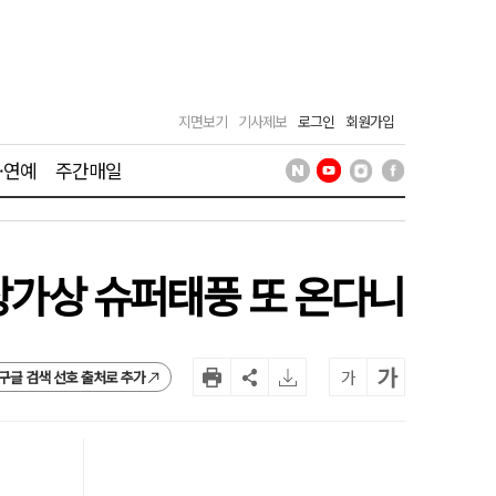
지면보기
기사제보
로그인
회원가입
·연예
주간매일
설상가상 슈퍼태풍 또 온다니
가
가
구글 검색 선호 출처로 추가