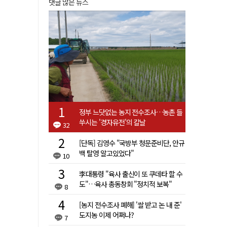
댓글 많은 뉴스
정부 느닷없는 농지 전수조사…농촌 들
쑤시는 '경자유전'의 칼날
32
[단독] 김영수 "국방부 청문준비단, 안규
백 탈영 알고있었다"
10
李대통령 "육사 출신이 또 쿠데타 할 수
도"…육사 총동창회 "정치적 보복"
8
[농지 전수조사 폐해] '쌀 받고 논 내 준'
도지농 이제 어쩌나?
7