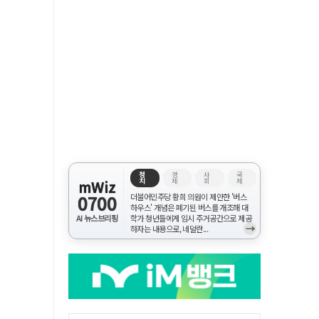
정
경
사
국
치
제
회
제
mWiz
0700
더불어민주당 황희 의원이 제안한 '버스
하우스' 개념은 폐기된 버스를 개조해 대
AI 뉴스브리핑
학가 청년들에게 임시 주거공간으로 제공
→
하자는 내용으로, 네덜란...