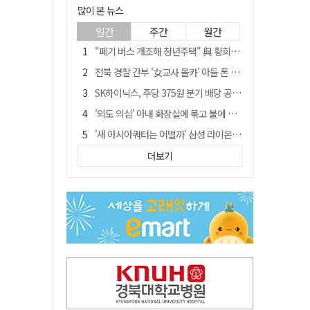
많이 본 뉴스
일간
주간
월간
"폐기 버스 개조해 청년주택" 與 황희…'딸 학비는 年 4200만원'
전북 경찰 간부 '女교사 몰카' 아들 폰 부수고…"처벌 못하는 사안" 내부망에 글
SK하이닉스, 주당 375원 분기 배당 공시…"3분기 중 주주환원 방안 확정"
'외도 의심' 아내 화장실에 묶고 불에 달군 공구로 고문…남편 검거
'새 아시아쿼터는 어떨까' 삼성 라이온즈, 새 얼굴 투수 미야모리 영입
박권현 청도군수, '햇빛 연금 사업' 공약 시동걸어
더보기
김병삼 경북 영천시장, 이번엔 국회 공략…'마사회 본사 이전·광역교통망 확충' 요청
봉화서 주택 에어컨 실외기에서 시작된 불… 주택 화재로 번져
[시사뒷담] MOU의 함정, 협약식이 투자 확정은 아니긴 해
경찰, 9월 초부터 상피제 전격 실시…가족 사건 수사 못해