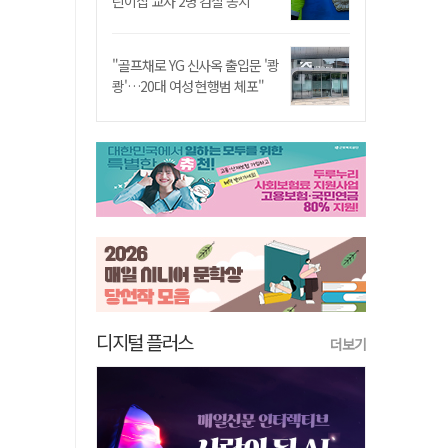
린이집 교사 2명 검찰 송치
"골프채로 YG 신사옥 출입문 '쾅
쾅'…20대 여성 현행범 체포"
디지털 플러스
더보기