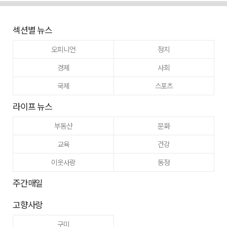
섹션별 뉴스
오피니언
정치
경제
사회
국제
스포츠
라이프 뉴스
부동산
문화
교육
건강
이웃사랑
동정
주간매일
고향사랑
구미