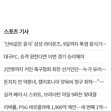
스포츠 기사
'단비같은 휴식' 삼성 라이온즈, 9일까지 폭염 휴식기에 재정비
대구FC, 승격 원한다면 이번 경기 승리해야
2만명까지 커진 축구협회 회장 선거인단…누가 유리할까
돈치치 전 약혼녀, 캘리포니아 양육비 청구 취하…"합의로 해결"
실카 베이·시 스위트, 브라이턴 마일 9파전 맞대결
리버풀, PSG 바르콜라에 1,900억 제안…세 번째 1억 파운드 영입 추진