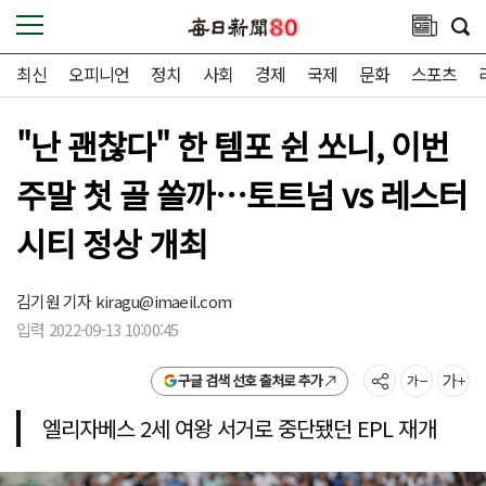
최신
오피니언
정치
사회
경제
국제
문화
스포츠
"난 괜찮다" 한 템포 쉰 쏘니, 이번
주말 첫 골 쏠까…토트넘 vs 레스터
시티 정상 개최
김기원 기자
kiragu@imaeil.com
입력 2022-09-13 10:00:45
구글 검색 선호 출처로 추가
엘리자베스 2세 여왕 서거로 중단됐던 EPL 재개