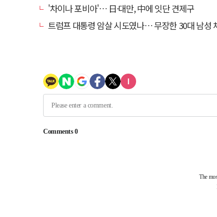
'차이나 포비아'… 日·대만, 中에 잇단 견제구
트럼프 대통령 암살 시도였나… 무장한 30대 남성 