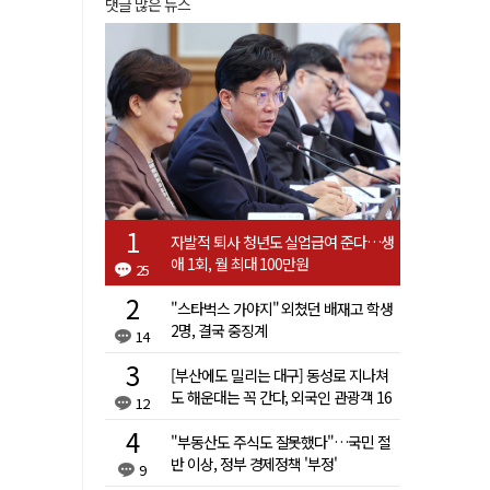
댓글 많은 뉴스
자발적 퇴사 청년도 실업급여 준다…생
애 1회, 월 최대 100만원
25
"스타벅스 가야지" 외쳤던 배재고 학생
2명, 결국 중징계
14
[부산에도 밀리는 대구] 동성로 지나쳐
도 해운대는 꼭 간다, 외국인 관광객 16
12
배 차이
"부동산도 주식도 잘못했다"…국민 절
반 이상, 정부 경제정책 '부정'
9