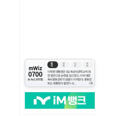
정
경
사
국
치
제
회
제
mWiz
0700
이재명 대통령은 5일 육군사관학교에 대
한 발언으로 논란을 일으켰고, 이에 대한
AI 뉴스브리핑
육사총동창회의 반발이 이어졌다. 총동창
→
회는 대통령의 발언이 사...