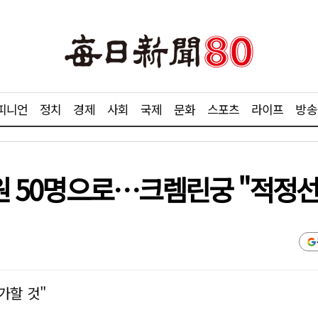
피니언
정치
경제
사회
국제
문화
스포츠
라이프
방송
의원 50명으로…크렘린궁 "적정선
가할 것"