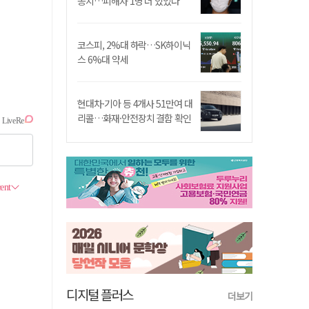
송치…피해자 1명 더 있었다
코스피, 2%대 하락…SK하이닉
스 6%대 약세
현대차·기아 등 4개사 51만여 대
리콜…화재·안전장치 결함 확인
디지털 플러스
더보기