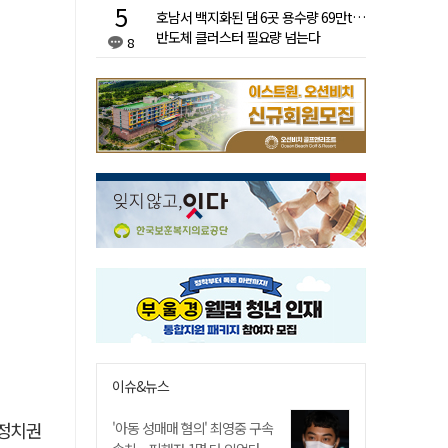
호남서 백지화된 댐 6곳 용수량 69만t…
반도체 클러스터 필요량 넘는다
8
이슈&뉴스
 정치권
'아동 성매매 혐의' 최영중 구속