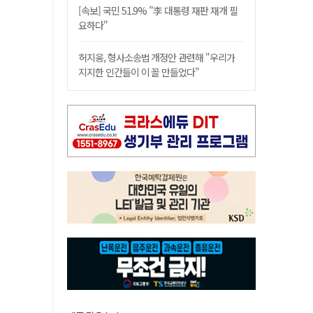
[속보] 국민 51.9% "李 대통령 재판 재개 필
요하다"
허지웅, 형사소송법 개정안 관련해 "우리가
지지한 인간들이 이 꼴 만들었다"