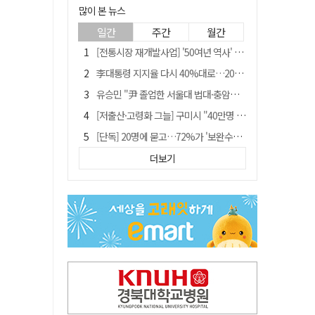
많이 본 뉴스
일간
주간
월간
[전통시장 재개발사업] '50여년 역사' 수성시장 자리에 25층 주상복합 들어선다
李대통령 지지율 다시 40%대로…20대는 18.8%p 급락
유승민 "尹 졸업한 서울대 법대·충암고도 없애야"…李 육사 통합 직격
[저출산·고령화 그늘] 구미시 "40만명 사수" 고령군 "3만명대 회복"
[단독] 20명에 묻고…72%가 '보완수사권 폐지'?
[전통시장 재개발사업] 신천시장 재개발, 준공 후에도 소송전
더보기
李대통령 "육사 출신이 또 쿠데타 할 수도"…육사 총동창회 "정치적 보복"
"김용민, 흑백논리로 세상 보는 듯" 검찰 내부서 지탄
[인사]경상북도
포항에 6천억원 규모 AI 데이터센터 들어선다