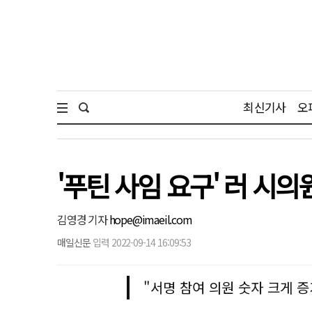
최신기사
오
'푸틴 사임 요구' 러 시
김영경 기자
hope@imaeil.com
매일신문
입력 2022-09-14 16:09:53
"서명 참여 의원 숫자 크게 증