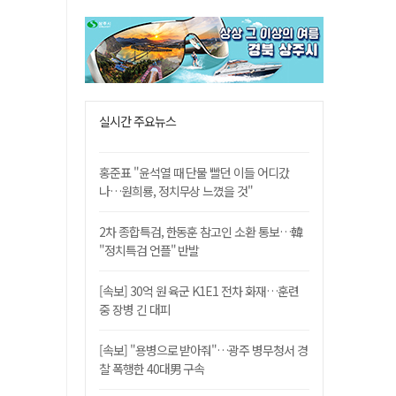
실시간 주요뉴스
홍준표 "윤석열 때 단물 빨던 이들 어디갔
나…원희룡, 정치무상 느꼈을 것"
2차 종합특검, 한동훈 참고인 소환 통보…韓
"정치특검 언플" 반발
[속보] 30억 원 육군 K1E1 전차 화재…훈련
중 장병 긴 대피
[속보] "용병으로 받아줘"…광주 병무청서 경
찰 폭행한 40대男 구속