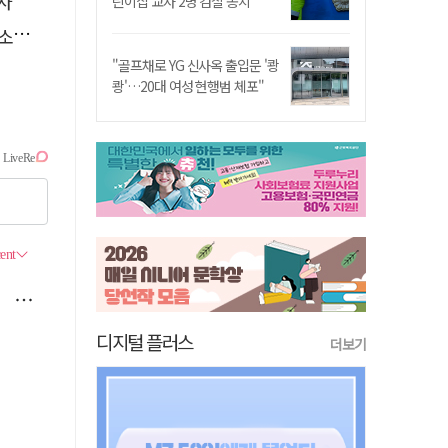
요청
린이집 교사 2명 검찰 송치
나?
"골프채로 YG 신사옥 출입문 '쾅
쾅'…20대 여성 현행범 체포"
디지털 플러스
더보기