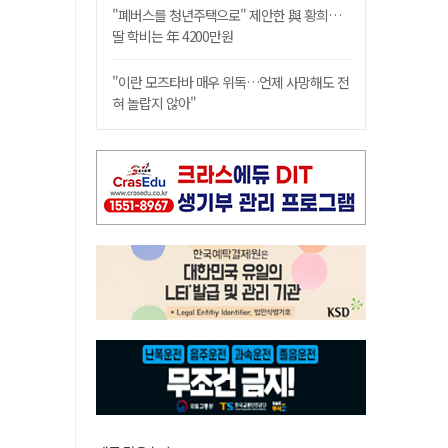
"폐버스를 청년주택으로" 제안한 與 황희…
딸 학비는 年 4200만원
"이란 모즈타바 매우 위독…언제 사망해도 전
혀 놀랍지 않아"