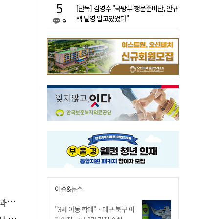
[단독] 김영수 "국방부 청문준비단, 안규
백 탈영 알고있었다"
9
이슈&뉴스
천"
"3세 아동 학대"…대구 북구 어