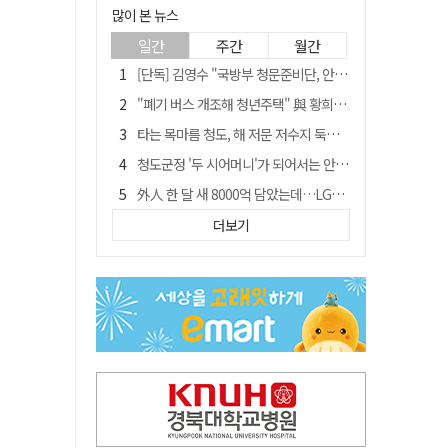
많이 본 뉴스
일간
주간
월간
[단독] 김영수 "국방부 청문준비단, 안규백 탈영 알고있었다"
"폐기 버스 개조해 청년주택" 與 황희…'딸 학비는 年 4200만원'
타는 목마름 청도, 해 저문 저수지 둑에 군수가 서 있었다
청도군정 '두 시어머니'가 되어서는 안된다
外人 한 달 새 8000억 담았는데…LG이노텍 목표주가는 왜 엇갈릴까
임시휴업 들어갔던 홈플러스 영주점, 7일 영업 재개…지하 1층만 운영
더보기
신세계사이먼, 대구 아울렛 토지매매 계약 체결… 사업 본궤도
SK하이닉스, 주당 375원 분기 배당 공시…"3분기 중 주주환원 방안 확정"
이의준 전 경북도 새마을봉사과장, 제28대 울릉군 부군수 취임
"상법개정해도 주주가 '봉'"…하이닉스 솔리다임 상장설에 술렁[개미와글와글]