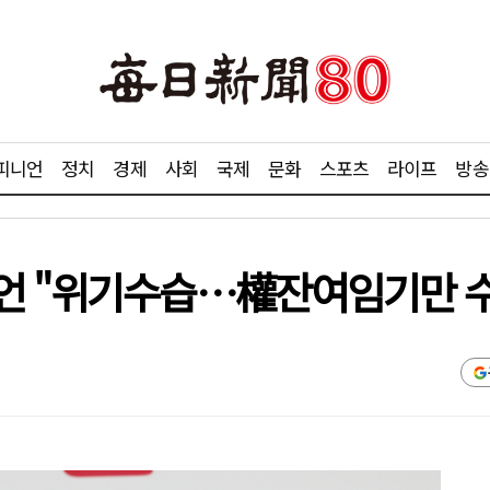
피니언
정치
경제
사회
국제
문화
스포츠
라이프
방송
언 "위기수습…權잔여임기만 