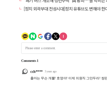
"폐기 버스 개조해 청년주택" 與 황희…'딸 학비는 年 420
[정치 외곽부대 전성시대]정치 유튜브도 변해야 한다 "화합과