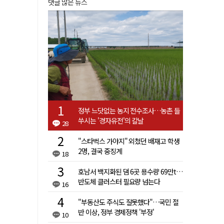
댓글 많은 뉴스
정부 느닷없는 농지 전수조사…농촌 들
쑤시는 '경자유전'의 칼날
28
"스타벅스 가야지" 외쳤던 배재고 학생
2명, 결국 중징계
18
호남서 백지화된 댐 6곳 용수량 69만t…
반도체 클러스터 필요량 넘는다
16
"부동산도 주식도 잘못했다"…국민 절
반 이상, 정부 경제정책 '부정'
10