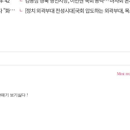
0만원'
김병삼 경북 영천시장, 이번엔 국회 공략…'마사회 본사 이전·광역교통망 확충' 
 존중"
[정치 외곽부대 전성시대]국회 압도하는 외곽부대, 목소리 왜 커지