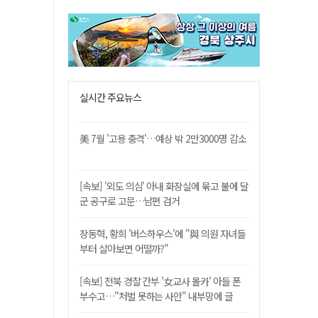
실시간 주요뉴스
美 7월 '고용 충격'…예상 밖 2만3000명 감소
[속보] '외도 의심' 아내 화장실에 묶고 불에 달
군 공구로 고문…남편 검거
장동혁, 황희 '버스하우스'에 "與 의원 자녀들
부터 살아보면 어떨까?"
[속보] 전북 경찰 간부 '女교사 몰카' 아들 폰
부수고…"처벌 못하는 사안" 내부망에 글