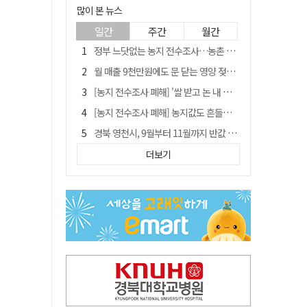
많이 본 뉴스
일간
주간
월간
정부 느닷없는 농지 전수조사…농촌 들쑤시는 '경자유전'의 칼날
월 매출 9천만원에도 문 닫는 영양 젖소농장… "일할 사람이 없어"
[농지 전수조사 폐해] '쌀 받고 논 내 준' 도지농 이제 어쩌나?
[농지 전수조사 폐해] 농지값도 흔들리나…"도지 막히면 헐값 매물 나올 수도"
경북 영천시, 9월부터 11월까지 반값 여행 혜택 제공
'솔리다임 IPO 추진설' SK하이닉스, 주가 9% 급락
더보기
국민 51.9% "李 대통령 재판 재개 필요하다"
[농지 전수조사 폐해] 실경작농·청년농 부담도 커진다
TK신공항 참여 주저한 LH, 광주군공항 사업에는 앞장
아쉬운 태클