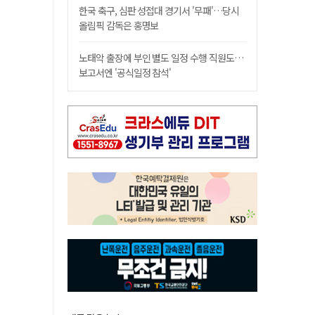
한국 축구, 심판 성접대 경기서 '무패'…당시
올림픽 감독은 홍명보
노태악 출장에 부인 별도 일정 수행 직원도…
보고서엔 '공식일정 참석'