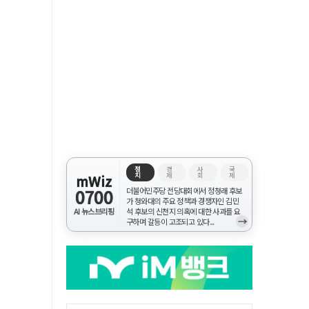
정
경
사
국
치
제
회
제
mWiz
0700
더불어민주당 전당대회에서 정청래 후보
가 청와대의 주요 정책과 경쟁자인 김민
AI 뉴스브리핑
석 후보의 신천지 의혹에 대한 사과를 요
→
구하며 갈등이 고조되고 있다...