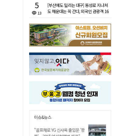
[부산에도 밀리는 대구] 동성로 지나쳐
도 해운대는 꼭 간다, 외국인 관광객 16
13
배 차이
이슈&뉴스
"골프채로 YG 신사옥 출입문 '쾅