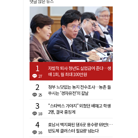
댓글 많은 뉴스
자발적 퇴사 청년도 실업급여 준다…생
애 1회, 월 최대 100만원
27
정부 느닷없는 농지 전수조사…농촌 들
쑤시는 '경자유전'의 칼날
25
"스타벅스 가야지" 외쳤던 배재고 학생
2명, 결국 중징계
18
호남서 백지화된 댐 6곳 용수량 69만t…
반도체 클러스터 필요량 넘는다
16