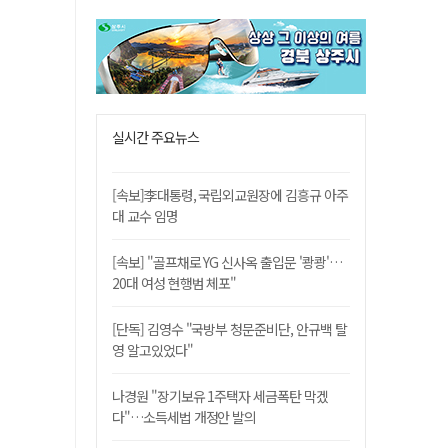
실시간 주요뉴스
[속보]李대통령, 국립외교원장에 김흥규 아주
대 교수 임명
[속보] "골프채로 YG 신사옥 출입문 '쾅쾅'…
20대 여성 현행범 체포"
[단독] 김영수 "국방부 청문준비단, 안규백 탈
영 알고있었다"
나경원 "장기보유 1주택자 세금폭탄 막겠
다"…소득세법 개정안 발의