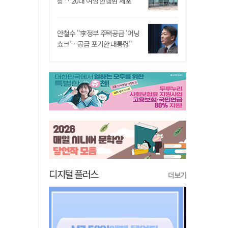
쾅'…20대 여성 현행범 체포"
안철수 "李정부 주택공급 '어닝
쇼크'…공급 포기한 대통령"
디지털 플러스
더보기