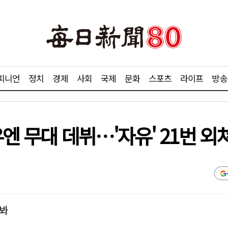
피니언
정치
경제
사회
국제
문화
스포츠
라이프
방송
엔 무대 데뷔…'자유' 21번 외
켜봐