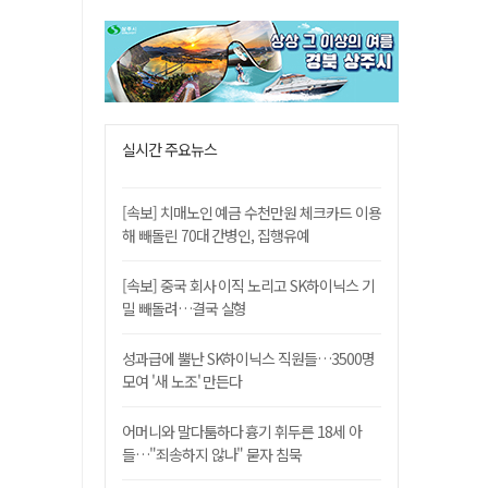
실시간 주요뉴스
[속보] 치매노인 예금 수천만원 체크카드 이용
해 빼돌린 70대 간병인, 집행유예
[속보] 중국 회사 이직 노리고 SK하이닉스 기
밀 빼돌려…결국 실형
성과급에 뿔난 SK하이닉스 직원들…3500명
모여 '새 노조' 만든다
어머니와 말다툼하다 흉기 휘두른 18세 아
들…"죄송하지 않나" 묻자 침묵