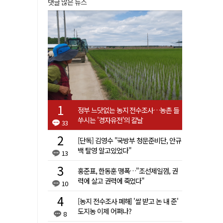
댓글 많은 뉴스
정부 느닷없는 농지 전수조사…농촌 들
쑤시는 '경자유전'의 칼날
33
[단독] 김영수 "국방부 청문준비단, 안규
백 탈영 알고있었다"
13
홍준표, 한동훈 맹폭…"조선제일껌, 권
력에 살고 권력에 죽었다"
10
[농지 전수조사 폐해] '쌀 받고 논 내 준'
도지농 이제 어쩌나?
8