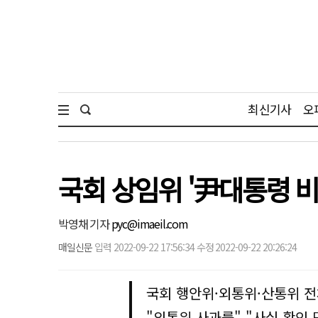
최신기사
오
국회 상임위 '尹대통령 비
박영채 기자
pyc@imaeil.com
매일신문
입력 2022-09-22 17:56:34 수정 2022-09-22 20:26:24
국회 행안위·외통위·산통위 
"외통위 사과를" "사실 확인