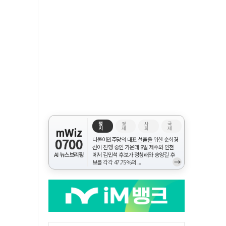
정
경
사
국
치
제
회
제
mWiz
0700
더불어민주당의 대표 선출을 위한 순회경
선이 진행 중인 가운데 8일 제주와 인천
AI 뉴스브리핑
에서 김민석 후보가 정청래와 송영길 후
→
보를 각각 47.75%의 ...