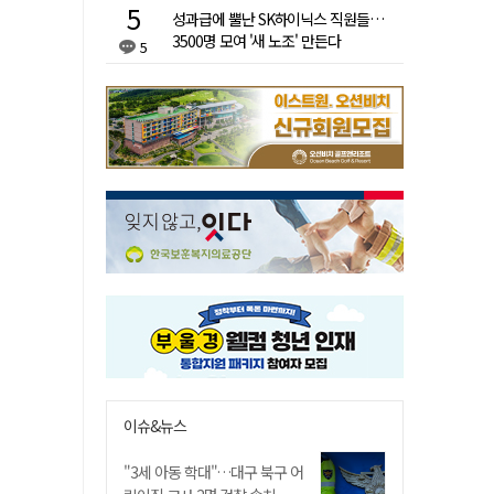
성과급에 뿔난 SK하이닉스 직원들…
3500명 모여 '새 노조' 만든다
5
이슈&뉴스
"3세 아동 학대"…대구 북구 어