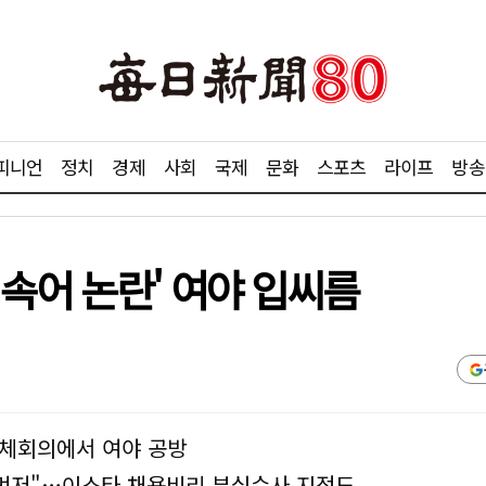
피니언
정치
경제
사회
국제
문화
스포츠
라이프
방송
속어 논란' 여야 입씨름
전체회의에서 여야 공방
 먼저"…이스타 채용비리 부실수사 지적도