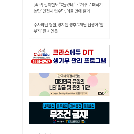
[속보] 김희철도 "X돌았네"…'거꾸로 태극기
논란' 인천시 현수막, 이틀 만에 철거
수사하던 경찰, 방치된 생후 2개월 신생아 '할
부지' 된 사연은