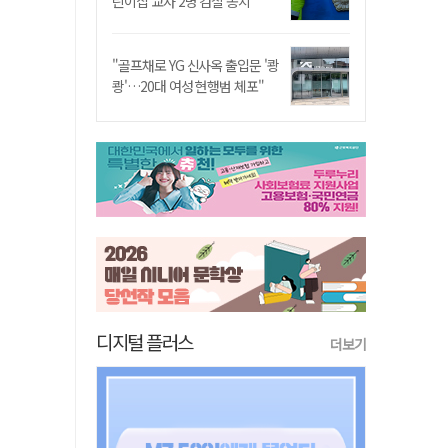
린이집 교사 2명 검찰 송치
"골프채로 YG 신사옥 출입문 '쾅
쾅'…20대 여성 현행범 체포"
디지털 플러스
더보기