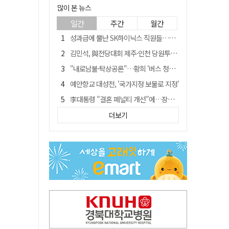
많이 본 뉴스
일간
주간
월간
성과급에 뿔난 SK하이닉스 직원들…3500명 모여 '새 노조' 만든다
김민석, 與전당대회 제주·인천 당원투표서 승리…누적 득표는 '초박빙'
"내로남불·탁상공론"…황희 '버스 청년주택' 제안에 與 내부서도 쓴소리
예안향교 대성전, '국가지정 보물로 지정'
李대통령 "결혼 페널티 개선"에…장동혁 "그 페널티 만든 게 이 정권"
블룸버그 "SK하이닉스, 中 패키징공장 지분매각 등 검토"
더보기
중국 회사 이직 노리고 SK하이닉스 기밀 빼돌려…결국 실형
트럼프 만난 손현보 목사…"현재 자유대한민국 여러 면에서 어려움"
"아버지 외출한 사이"…흉기로 40대母 살해한 고교 자퇴생, 구속 기로에
서울 면목동서 60대 남성 2명 흉기에 숨져…지인 관계로 추정