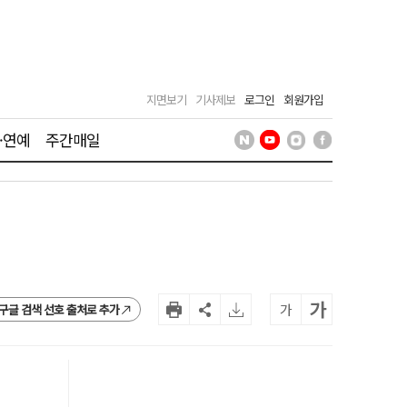
지면보기
기사제보
로그인
회원가입
·연예
주간매일
가
가
구글 검색 선호 출처로 추가