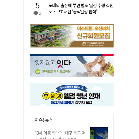
노태악 출장에 부인 별도 일정 수행 직원
도…보고서엔 '공식일정 참석'
5
이슈&뉴스
"3세 아동 학대"…대구 북구 어