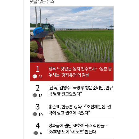
댓글 많은 뉴스
정부 느닷없는 농지 전수조사…농촌 들
쑤시는 '경자유전'의 칼날
33
[단독] 김영수 "국방부 청문준비단, 안규
백 탈영 알고있었다"
13
홍준표, 한동훈 맹폭…"조선제일껌, 권
력에 살고 권력에 죽었다"
10
성과급에 뿔난 SK하이닉스 직원들…
3500명 모여 '새 노조' 만든다
9