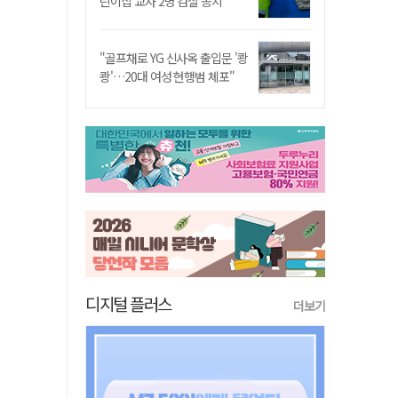
린이집 교사 2명 검찰 송치
"골프채로 YG 신사옥 출입문 '쾅
쾅'…20대 여성 현행범 체포"
디지털 플러스
더보기