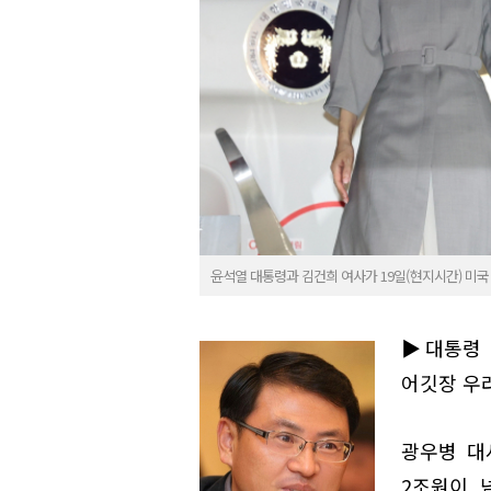
윤석열 대통령과 김건희 여사가 19일(현지시간) 미국 
▶대통령 
어깃장 우
광우병 대
2조원이 