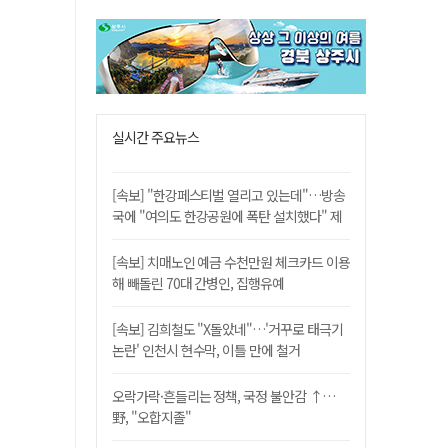
실시간 주요뉴스
[속보] "한강페스티벌 열리고 있는데"…방송
국에 "여의도 한강공원에 폭탄 설치했다" 제
보
[속보] 치매노인 예금 수천만원 체크카드 이용
해 빼돌린 70대 간병인, 집행유예
[속보] 김희철도 "X돌았네"…'거꾸로 태극기
논란' 인천시 현수막, 이틀 만에 철거
오락가락·흔들리는 정책, 국정 불안감 ↑…
野, "오합지졸"