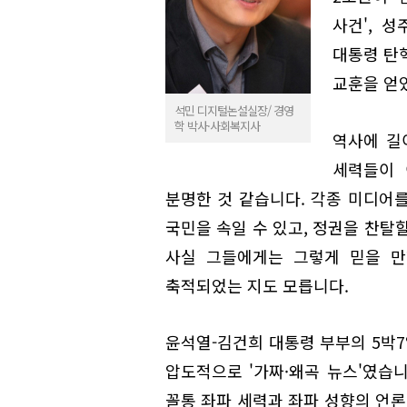
사건', 
대통령 탄
교훈을 얻
석민 디지털논설실장/ 경영
학 박사·사회복지사
역사에 길
세력들이 
분명한 것 같습니다. 각종 미디어
국민을 속일 수 있고, 정권을 찬탈
사실 그들에게는 그렇게 믿을 만
축적되었는 지도 모릅니다.
윤석열-김건희 대통령 부부의 5박7
압도적으로 '가짜·왜곡 뉴스'였습니
꼴통 좌파 세력과 좌파 성향의 언론