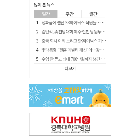
많이 본 뉴스
일간
주간
월간
성과급에 뿔난 SK하이닉스 직원들…3500명 모여 '새 노조' 만든다
김민석, 與전당대회 제주·인천 당원투표서 승리…누적 득표는 '초박빙'
중국 회사 이직 노리고 SK하이닉스 기밀 빼돌려…결국 실형
李대통령 "결혼 페널티 개선"에…장동혁 "그 페널티 만든 게 이 정권"
수업 안 듣고 최대 700만원까지 챙긴 포항 A대학 '유령 선수' 등 19명 무더기 송치
트럼프 만난 손현보 목사…"현재 자유대한민국 여러 면에서 어려움"
더보기
블룸버그 "SK하이닉스, 中 패키징공장 지분매각 등 검토"
경북 칠곡시니어클럽 커피앤솝 사업단…자개소품 만들기 문화체험 운영
"아버지 외출한 사이"…흉기로 40대母 살해한 고교 자퇴생, 구속 기로에
신축 줄고 리모델링 뜨자…건설업계, 로봇·모듈러로 방향 튼다