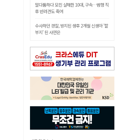
말다툼하다 모친 살해한 10대, 구속…범행 직
후 반려견도 죽여
수사하던 경찰, 방치된 생후 2개월 신생아 '할
부지' 된 사연은