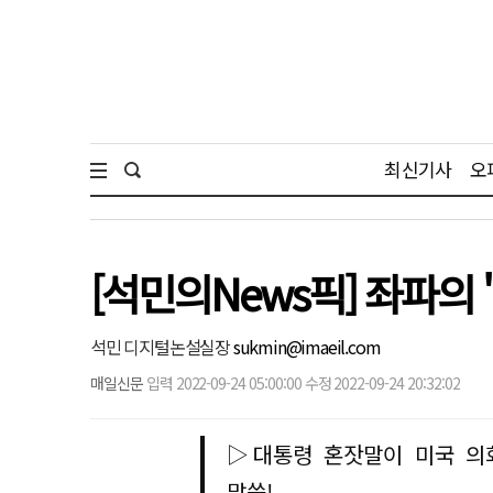
최신기사
오
[석민의News픽] 좌파의
석민 디지털논설실장
sukmin@imaeil.com
매일신문
입력 2022-09-24 05:00:00 수정 2022-09-24 20:32:02
▷대통령 혼잣말이 미국 의회
말씀!