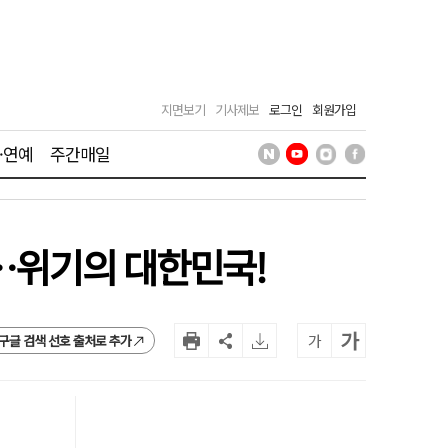
지면보기
기사제보
로그인
회원가입
·연예
주간매일
세…위기의 대한민국!
가
가
구글 검색 선호 출처로 추가