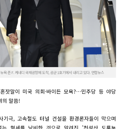
뉴욕 존 F. 케네디 국제공항에 도착, 공군 1호기에서 내리고 있다. 연합뉴스
혼잣말이 미국 의회·바이든 모욕?…민주당 등 야당
려의 말씀!
사기극, 고속철도 터널 건설을 환경론자들이 막으며
넘는 혈세를 낭비한 것으로 알려진 '천성산 도룡뇽