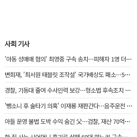
사회 기사
'아동 성매매 혐의' 최영중 구속 송치…피해자 1명 더 있었다
변희재, '최서원 태블릿 조작설' 국가배상도 패소…5천만원 청구 기각
경찰, 기동대 줄여 수사인력 보강…형소법 후속조치 본격화
'뺑소니 후 술타기 의혹' 이재룡 재판간다…음주운전 혐의 제외
아들 운영 불법 도박 수익 숨긴 父…검찰, 재산 70억원 몰수
한 집 사는 시어머니 흉기로 살해 60대 며느리 구속…범행 동기는