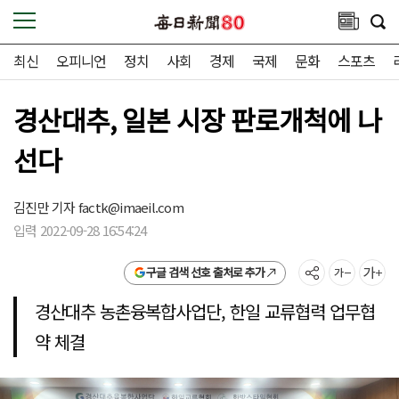
최신
오피니언
정치
사회
경제
국제
문화
스포츠
경산대추, 일본 시장 판로개척에 나
선다
김진만 기자
factk@imaeil.com
입력 2022-09-28 16:54:24
구글 검색 선호 출처로 추가
경산대추 농촌융복합사업단, 한일 교류협력 업무협
약 체결