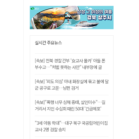
실시간 주요뉴스
[속보] 전북 경찰 간부 '女교사 몰카' 아들 폰
부수고…"처벌 못하는 사안" 내부망에 글
[속보] '외도 의심' 아내 화장실에 묶고 불에 달
군 공구로 고문…남편 검거
[속보]"폭행 너무 심해 중태, 살인미수"…길
거리서 지인 수십회 때린 50대 '긴급체포'
"3세 아동 학대"…대구 북구 국공립어린이집
교사 2명 검찰 송치