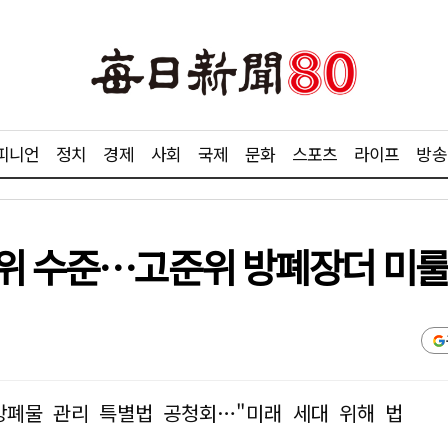
피니언
정치
경제
사회
국제
문화
스포츠
라이프
방송
5위 수준…고준위 방폐장더 미룰
 방폐물 관리 특별법 공청회…"미래 세대 위해 법