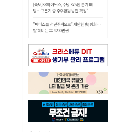
[속보]SK하이닉스, 주당 375원 분기 배
당…"3분기 중 주주환원 방안 확정"
"폐버스를 청년주택으로" 제안한 與 황희…
딸 학비는 年 4200만원