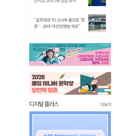
린이집 교사 2명 검찰 송치
"골프채로 YG 신사옥 출입문 '쾅
쾅'…20대 여성 현행범 체포"
디지털 플러스
더보기