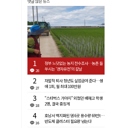
댓글 많은 뉴스
정부 느닷없는 농지 전수조사…농촌 들
쑤시는 '경자유전'의 칼날
28
자발적 퇴사 청년도 실업급여 준다…생
애 1회, 월 최대 100만원
27
"스타벅스 가야지" 외쳤던 배재고 학생
2명, 결국 중징계
18
호남서 백지화된 댐 6곳 용수량 69만t…
반도체 클러스터 필요량 넘는다
16