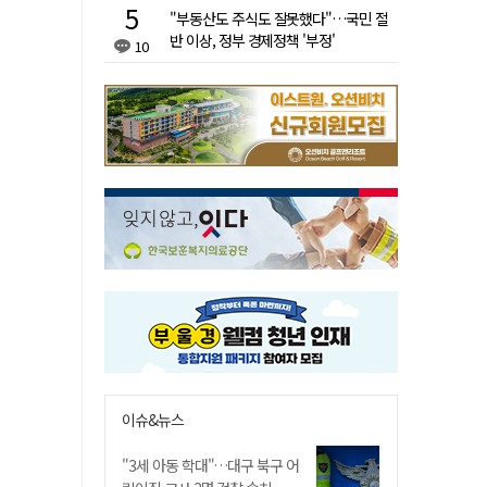
"부동산도 주식도 잘못했다"…국민 절
반 이상, 정부 경제정책 '부정'
10
이슈&뉴스
"3세 아동 학대"…대구 북구 어