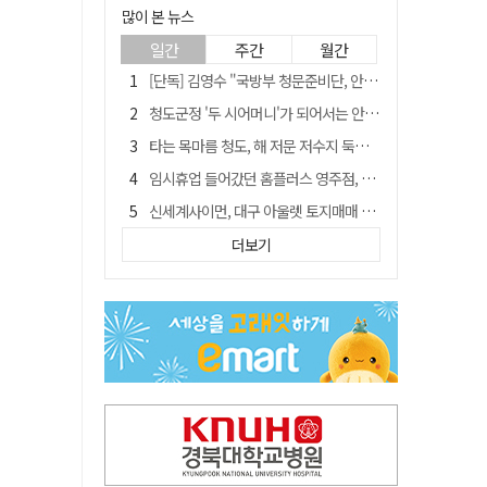
많이 본 뉴스
일간
주간
월간
[단독] 김영수 "국방부 청문준비단, 안규백 탈영 알고있었다"
청도군정 '두 시어머니'가 되어서는 안된다
타는 목마름 청도, 해 저문 저수지 둑에 군수가 서 있었다
임시휴업 들어갔던 홈플러스 영주점, 7일 영업 재개…지하 1층만 운영
신세계사이먼, 대구 아울렛 토지매매 계약 체결… 사업 본궤도
SK하이닉스, 주당 375원 분기 배당 공시…"3분기 중 주주환원 방안 확정"
더보기
"상법개정해도 주주가 '봉'"…하이닉스 솔리다임 상장설에 술렁[개미와글와글]
이의준 전 경북도 새마을봉사과장, 제28대 울릉군 부군수 취임
外人 한 달 새 8000억 담았는데…LG이노텍 목표주가는 왜 엇갈릴까
정청래, 靑 겨냥... "신천지·레버리지·호남 반도체 겁박 사과하라"