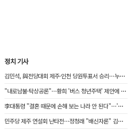
정치 기사
김민석, 與전당대회 제주·인천 당원투표서 승리…누적 득표는 '초박빙'
"내로남불·탁상공론"…황희 '버스 청년주택' 제안에 與 내부서도 쓴소리
李대통령 "결혼 때문에 손해 보는 나라 안 된다"…'결혼 페널티' 22개 손본다
민주당 제주 연설회 난타전…정청래 "배신자론" 김민석 "관리 무능"