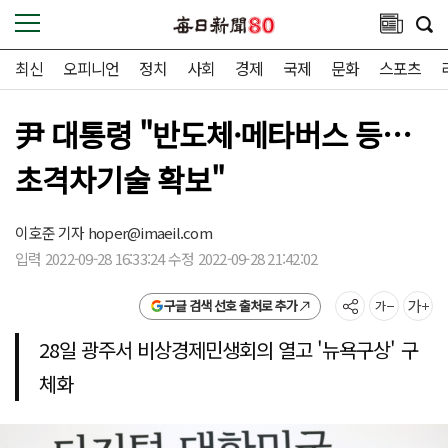
최신
오피니언
정치
사회
경제
국제
문화
스포츠
尹 대통령 "반도체·메타버스 등…
초격차기술 확보"
이호준 기자
hoper@imaeil.com
입력 2022-09-28 16:33:24 수정 2022-09-28 21:42:02
구글 검색 선호 출처로 추가
28일 광주서 비상경제민생회의 열고 '뉴욕구상' 구
체화