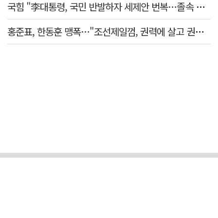
국힘 "李대통령, 국민 반발하자 세제안 번복…졸속 국정 즉각 중단"
홍준표, 한동훈 맹폭…"조선제일껌, 권력에 살고 권력에 죽었다"