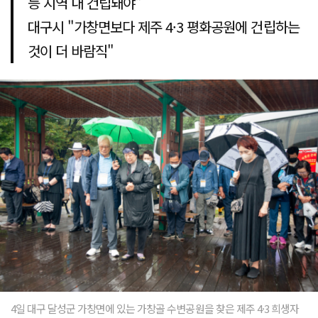
등 지역 내 건립돼야"
대구시 "가창면보다 제주 4·3 평화공원에 건립하는
것이 더 바람직"
4일 대구 달성군 가창면에 있는 가창골 수변공원을 찾은 제주 4·3 희생자