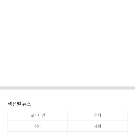
섹션별 뉴스
오피니언
정치
경제
사회