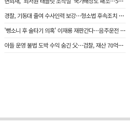
변희재, '최서원 태블릿 조작설' 국가배상도 패소…5천만원 청구 기각
경찰, 기동대 줄여 수사인력 보강…형소법 후속조치 본격화
'뺑소니 후 술타기 의혹' 이재룡 재판간다…음주운전 혐의 제외
아들 운영 불법 도박 수익 숨긴 父…검찰, 재산 70억원 몰수