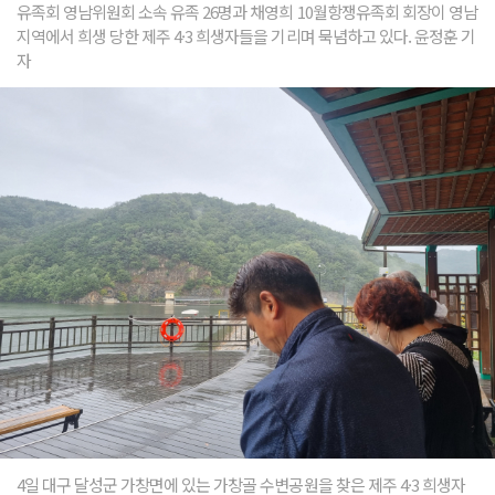
유족회 영남위원회 소속 유족 26명과 채영희 10월항쟁유족회 회장이 영남
지역에서 희생 당한 제주 4·3 희생자들을 기리며 묵념하고 있다. 윤정훈 기
자
4일 대구 달성군 가창면에 있는 가창골 수변공원을 찾은 제주 4·3 희생자