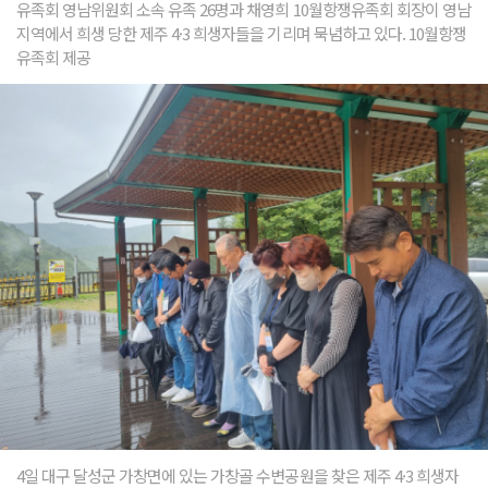
유족회 영남위원회 소속 유족 26명과 채영희 10월항쟁유족회 회장이 영남
지역에서 희생 당한 제주 4·3 희생자들을 기리며 묵념하고 있다. 10월항쟁
유족회 제공
4일 대구 달성군 가창면에 있는 가창골 수변공원을 찾은 제주 4·3 희생자