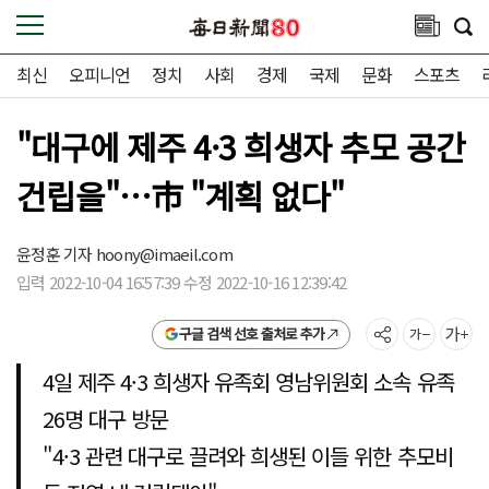
최신
오피니언
정치
사회
경제
국제
문화
스포츠
"대구에 제주 4·3 희생자 추모 공간
건립을"…市 "계획 없다"
윤정훈 기자
hoony@imaeil.com
입력 2022-10-04 16:57:39 수정 2022-10-16 12:39:42
구글 검색 선호 출처로 추가
4일 제주 4·3 희생자 유족회 영남위원회 소속 유족
26명 대구 방문
"4·3 관련 대구로 끌려와 희생된 이들 위한 추모비