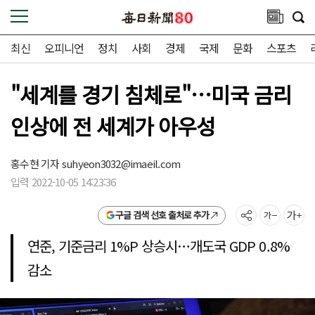
최신
오피니언
정치
사회
경제
국제
문화
스포츠
"세계를 경기 침체로"…미국 금리
인상에 전 세계가 아우성
홍수현 기자
suhyeon3032@imaeil.com
입력 2022-10-05 14:23:36
구글 검색 선호 출처로 추가
연준, 기준금리 1%P 상승시…개도국 GDP 0.8%
감소