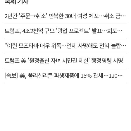
국제 기사
2년간 '주문→취소' 반복한 30대 여성 체포…취소 금액만 400억 원
트럼프, 4조2천억 규모 '광업 프로젝트' 발표…희토류 탈중국 속도
"이란 모즈타바 매우 위독…언제 사망해도 전혀 놀랍지 않아"
트럼프 美 '원정출산 자녀 시민권 제한' 행정명령 서명
[속보] 美, 폴리실리콘 파생제품에 15% 관세…120일 뒤 발효