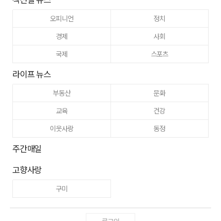
오피니언
정치
경제
사회
국제
스포츠
라이프 뉴스
부동산
문화
교육
건강
이웃사랑
동정
주간매일
고향사랑
구미