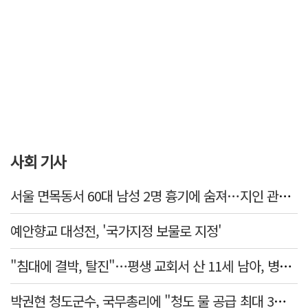
사회 기사
서울 면목동서 60대 남성 2명 흉기에 숨져…지인 관계로 추정
예안향교 대성전, '국가지정 보물로 지정'
"침대에 결박, 탈진"…평생 교회서 산 11세 남아, 병원 이송 끝 숨져
박권현 청도군수, 국무총리에 "청도 물 공급 최대 3만t 늘려달라"