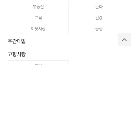
부동산
문화
교육
건강
이웃사랑
동정
주간매일
고향사랑
구미
로그인
사이트맵
RSS