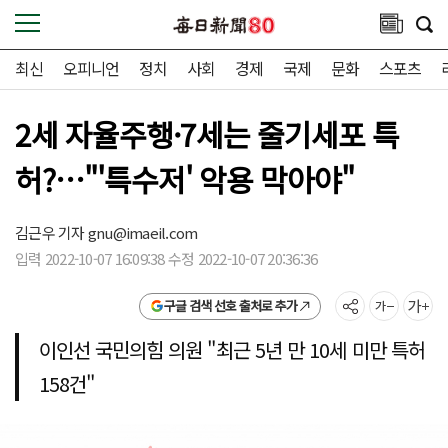
최신
오피니언
정치
사회
경제
국제
문화
스포츠
2세 자율주행·7세는 줄기세포 특
허?…"'특수저' 악용 막아야"
김근우 기자
gnu@imaeil.com
입력 2022-10-07 16:09:38 수정 2022-10-07 20:36:36
구글 검색 선호 출처로 추가
이인선 국민의힘 의원 "최근 5년 만 10세 미만 특허
158건"