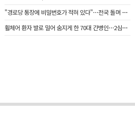
"경로당 통장에 비밀번호가 적혀 있다"…전국 돌며 경로당 13곳 턴 30대 구속
휠체어 환자 발로 밀어 숨지게 한 70대 간병인…2심도 집행유예