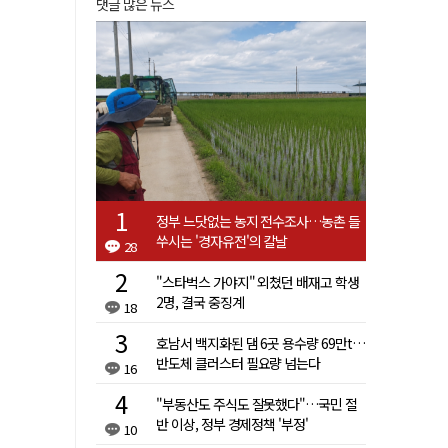
댓글 많은 뉴스
정부 느닷없는 농지 전수조사…농촌 들
쑤시는 '경자유전'의 칼날
28
"스타벅스 가야지" 외쳤던 배재고 학생
2명, 결국 중징계
18
호남서 백지화된 댐 6곳 용수량 69만t…
반도체 클러스터 필요량 넘는다
16
"부동산도 주식도 잘못했다"…국민 절
반 이상, 정부 경제정책 '부정'
10