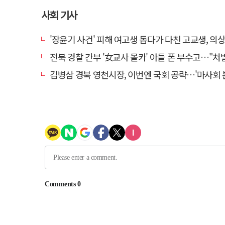
사회 기사
'장윤기 사건' 피해 여고생 돕다가 다친 고교생, 의
전북 경찰 간부 '女교사 몰카' 아들 폰 부수고…"처벌 못하는 사안" 내부
김병삼 경북 영천시장, 이번엔 국회 공략…'마사회 본사 이전·광역교통망 확충