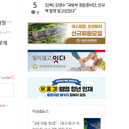
[단독] 김영수 "국방부 청문준비단, 안규
백 탈영 알고있었다"
9
사고'
검거
 못해
이슈&뉴스
"3세 아동 학대"…대구 북구 어