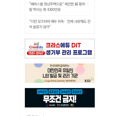
"폐버스를 청년주택으로" 제안한 與 황희…
딸 학비는 年 4200만원
"이란 모즈타바 매우 위독…언제 사망해도 전
혀 놀랍지 않아"