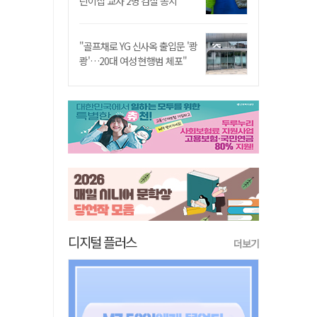
린이집 교사 2명 검찰 송치
"골프채로 YG 신사옥 출입문 '쾅
쾅'…20대 여성 현행범 체포"
디지털 플러스
더보기