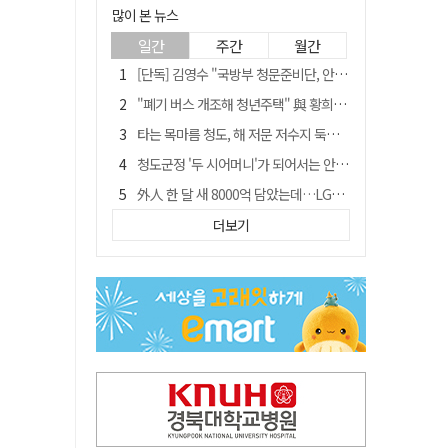
많이 본 뉴스
일간
주간
월간
[단독] 김영수 "국방부 청문준비단, 안규백 탈영 알고있었다"
"폐기 버스 개조해 청년주택" 與 황희…'딸 학비는 年 4200만원'
타는 목마름 청도, 해 저문 저수지 둑에 군수가 서 있었다
청도군정 '두 시어머니'가 되어서는 안된다
外人 한 달 새 8000억 담았는데…LG이노텍 목표주가는 왜 엇갈릴까
임시휴업 들어갔던 홈플러스 영주점, 7일 영업 재개…지하 1층만 운영
더보기
신세계사이먼, 대구 아울렛 토지매매 계약 체결… 사업 본궤도
SK하이닉스, 주당 375원 분기 배당 공시…"3분기 중 주주환원 방안 확정"
이의준 전 경북도 새마을봉사과장, 제28대 울릉군 부군수 취임
"상법개정해도 주주가 '봉'"…하이닉스 솔리다임 상장설에 술렁[개미와글와글]