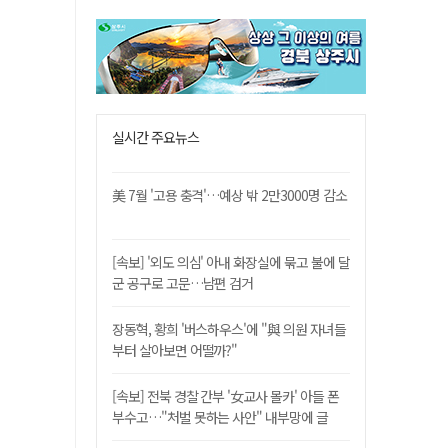
실시간 주요뉴스
美 7월 '고용 충격'…예상 밖 2만3000명 감소
[속보] '외도 의심' 아내 화장실에 묶고 불에 달
군 공구로 고문…남편 검거
장동혁, 황희 '버스하우스'에 "與 의원 자녀들
부터 살아보면 어떨까?"
[속보] 전북 경찰 간부 '女교사 몰카' 아들 폰
부수고…"처벌 못하는 사안" 내부망에 글