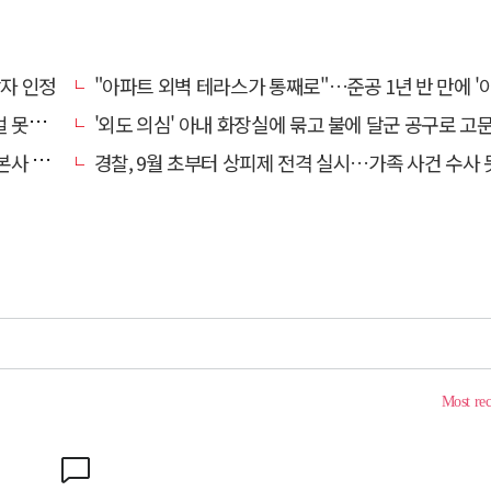
상자 인정
"아파트 외벽 테라스가 통째로"…준공 1년 반 만에 '아찔 
망에 글
'외도 의심' 아내 화장실에 묶고 불에 달군 공구로 고문…남편 
' 요청
경찰, 9월 초부터 상피제 전격 실시…가족 사건 수사