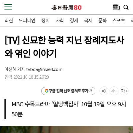
최신
오피니언
정치
사회
경제
국제
문화
스포츠
[TV] 신묘한 능력 지닌 장례지도사
와 엮인 이야기
이신혜 기자
tvbox@imaeil.com
입력 2022-10-18 15:26:20
구글 검색 선호 출처로 추가
MBC 수목드라마 '일당백집사' 10월 19일 오후 9시
50분