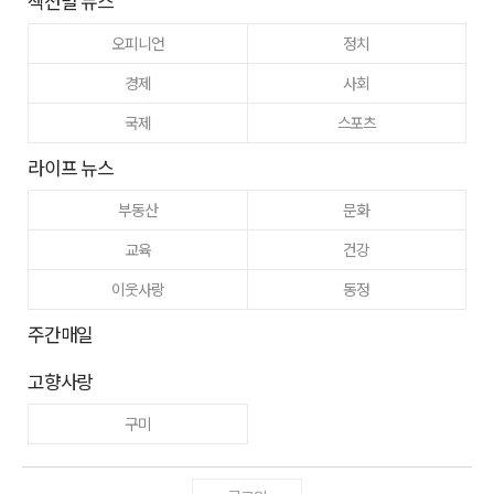
섹션별 뉴스
오피니언
정치
경제
사회
국제
스포츠
라이프 뉴스
부동산
문화
교육
건강
이웃사랑
동정
주간매일
고향사랑
구미