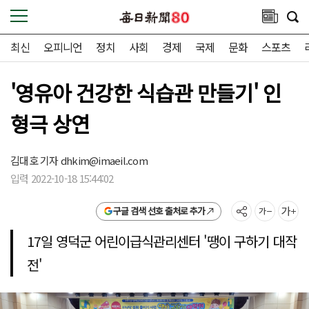
최신
오피니언
정치
사회
경제
국제
문화
스포츠
'영유아 건강한 식습관 만들기' 인
형극 상연
김대호 기자
dhkim@imaeil.com
입력 2022-10-18 15:44:02
구글 검색 선호 출처로 추가
17일 영덕군 어린이급식관리센터 '땡이 구하기 대작
전'