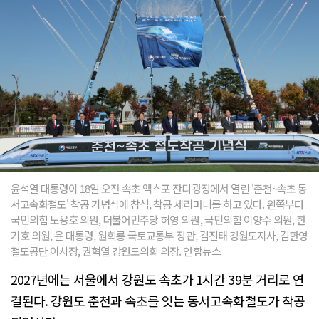
윤석열 대통령이 18일 오전 속초 엑스포 잔디광장에서 열린 '춘천~속초 동
서고속화철도' 착공 기념식에 참석, 착공 세리머니를 하고 있다. 왼쪽부터
국민의힘 노용호 의원, 더불어민주당 허영 의원, 국민의힘 이양수 의원, 한
기호 의원, 윤 대통령, 원희룡 국토교통부 장관, 김진태 강원도지사, 김한영
철도공단 이사장, 권혁열 강원도의회 의장. 연합뉴스
2027년에는 서울에서 강원도 속초가 1시간 39분 거리로 연
결된다. 강원도 춘천과 속초를 잇는 동서고속화철도가 착공