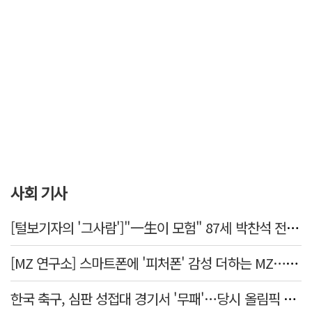
사회 기사
[털보기자의 '그사람']"一生이 모험" 87세 박찬석 전 경북대 총장
[MZ 연구소] 스마트폰에 '피처폰' 감성 더하는 MZ… 히퍼와 줄이어폰
한국 축구, 심판 성접대 경기서 '무패'…당시 올림픽 감독은 홍명보