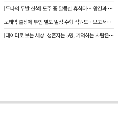
[두나의 두발 산책] 도주 중 달콤한 휴식터… 왕건과 지명 산책
노태악 출장에 부인 별도 일정 수행 직원도…보고서엔 '공식일정 참석'
[데이터로 보는 세상] 생존자는 5명, 기억하는 사람은 늘었다