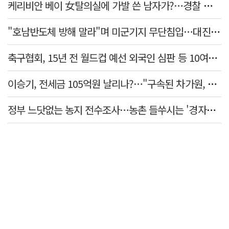
케리비안 베이 女탈의실에 가발 쓴 남자가?…경찰 추적 중
"호남반도체 방해 말라"며 미군기지 무단침입…대진연 회원 3명 '구속'
축구협회, 15년 전 월드컵 예선 외국인 심판 등 10여명에 '성 접대'
이승기, 전세금 105억원 날리나?…"구속된 차가원, 형사 범죄 영역"
정부 느닷없는 농지 전수조사…농촌 들쑤시는 '경자유전'의 칼날