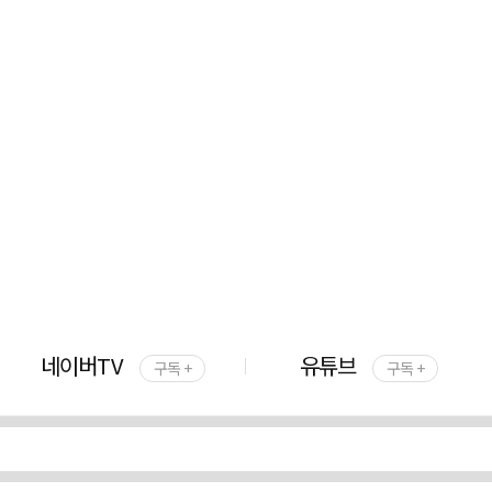
네이버TV
유튜브
구독 +
구독 +