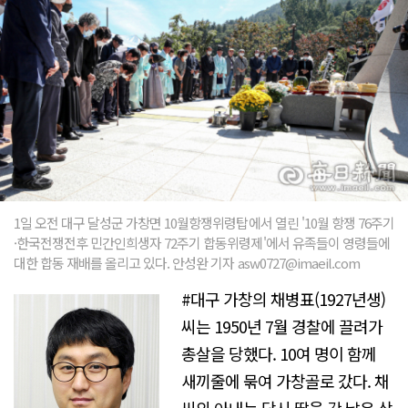
1일 오전 대구 달성군 가창면 10월항쟁위령탑에서 열린 '10월 항쟁 76주기
·한국전쟁전후 민간인희생자 72주기 합동위령제'에서 유족들이 영령들에
대한 합동 재배를 올리고 있다. 안성완 기자 asw0727@imaeil.com
#대구 가창의 채병표(1927년생)
씨는 1950년 7월 경찰에 끌려가
총살을 당했다. 10여 명이 함께
새끼줄에 묶여 가창골로 갔다. 채