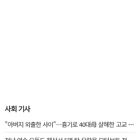
사회 기사
"아버지 외출한 사이"…흉기로 40대母 살해한 고교 자퇴생, 구속 기로에