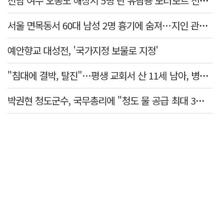
전남 여수 오동도 해상서 5명 탄 유람용 모터보트 전복…2명 숨져
서울 면목동서 60대 남성 2명 흉기에 숨져…지인 관계로 추정
예안향교 대성전, '국가지정 보물로 지정'
"침대에 결박, 탈진"…평생 교회서 산 11세 남아, 병원 이송 끝 숨져
박권현 청도군수, 국무총리에 "청도 물 공급 최대 3만t 늘려달라"