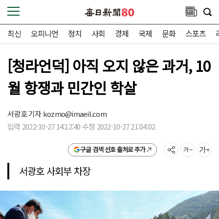
최신
오피니언
정치
사회
경제
국제
문화
스포츠
[청라언덕] 아직 오지 않은 과거, 10
월 항쟁과 민간인 학살
서광호 기자
kozmo@imaeil.com
입력 2022-10-27 14:12:40 수정 2022-10-27 21:04:02
구글 검색 선호 출처로 추가
서광호 사회부 차장