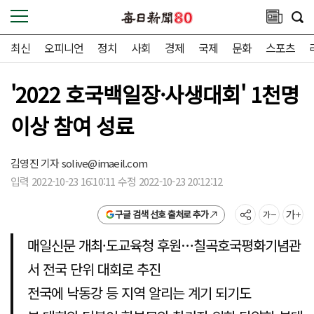
최신
오피니언
정치
사회
경제
국제
문화
스포츠
'2022 호국백일장·사생대회' 1천명
이상 참여 성료
김영진 기자
solive@imaeil.com
입력 2022-10-23 16:10:11 수정 2022-10-23 20:12:12
구글 검색 선호 출처로 추가
매일신문 개최·도교육청 후원…칠곡호국평화기념관
서 전국 단위 대회로 추진
전국에 낙동강 등 지역 알리는 계기 되기도