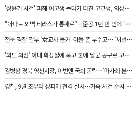
'장윤기 사건' 피해 여고생 돕다가 다친 고교생, 의상자 인정
"아파트 외벽 테라스가 통째로"…준공 1년 반 만에 '아찔 사고'
전북 경찰 간부 '女교사 몰카' 아들 폰 부수고…"처벌 못하는 사안" 내부망에 글
'외도 의심' 아내 화장실에 묶고 불에 달군 공구로 고문…남편 검거
김병삼 경북 영천시장, 이번엔 국회 공략…'마사회 본사 이전·광역교통망 확충' 요청
경찰, 9월 초부터 상피제 전격 실시…가족 사건 수사 못해