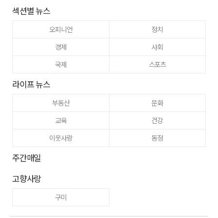
섹션별 뉴스
오피니언
정치
경제
사회
국제
스포츠
라이프 뉴스
부동산
문화
교육
건강
이웃사랑
동정
주간매일
고향사랑
구미