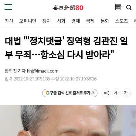
최신
오피니언
정치
사회
경제
국제
문화
스포츠
대법 "'정치댓글' 징역형 김관진 일
부 무죄…항소심 다시 받아라"
황희진 기자
hhj@imaeil.com
입력 2022-10-27 10:51:35 수정 2022-10-27 10:58:26
구글 검색 선호 출처로 추가