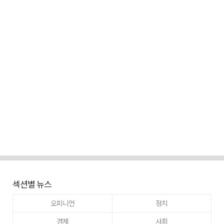
섹션별 뉴스
오피니언
정치
경제
사회