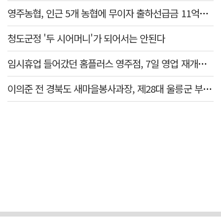
영주농협, 인근 5개 농협에 무이자 출하선급금 11억원 지원…상생 유통망 강화
청도군정 '두 시어머니'가 되어서는 안된다
임시휴업 들어갔던 홈플러스 영주점, 7일 영업 재개…지하 1층만 운영
이의준 전 경북도 새마을봉사과장, 제28대 울릉군 부군수 취임