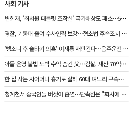
사회 기사
변희재, '최서원 태블릿 조작설' 국가배상도 패소…5천만원 청구 기각
경찰, 기동대 줄여 수사인력 보강…형소법 후속조치 본격화
'뺑소니 후 술타기 의혹' 이재룡 재판간다…음주운전 혐의 제외
아들 운영 불법 도박 수익 숨긴 父…검찰, 재산 70억원 몰수
한 집 사는 시어머니 흉기로 살해 60대 며느리 구속…범행 동기는
청계천서 중국인들 버젓이 흡연…단속원은 "회사에 알려라" 딴청