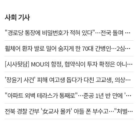
사회 기사
"경로당 통장에 비밀번호가 적혀 있다"…전국 돌며 경로당 13곳 턴 30대 구속
휠체어 환자 발로 밀어 숨지게 한 70대 간병인…2심도 집행유예
[시사뒷담] MOU의 함정, 협약식이 투자 확정은 아니긴 해
'장윤기 사건' 피해 여고생 돕다가 다친 고교생, 의상자 인정
"아파트 외벽 테라스가 통째로"…준공 1년 반 만에 '아찔 사고'
전북 경찰 간부 '女교사 몰카' 아들 폰 부수고…"처벌 못하는 사안" 내부망에 글