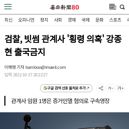
최신
오피니언
정치
사회
경제
국제
문화
스포츠
검찰, 빗썸 관계사 '횡령 의혹' 강종
현 출국금지
이해명 기자
bamboo@imaeil.com
입력 2022-10-27 20:22:27
구글 검색 선호 출처로 추가
관계사 임원 1명은 증거인멸 혐의로 구속영장