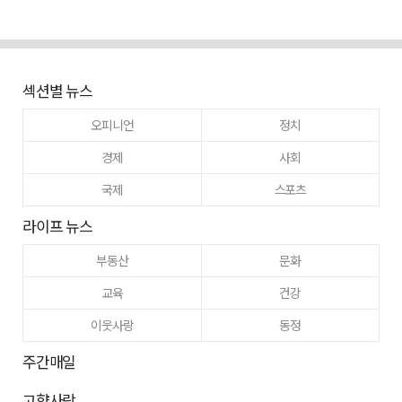
섹션별 뉴스
오피니언
정치
경제
사회
국제
스포츠
라이프 뉴스
부동산
문화
교육
건강
이웃사랑
동정
주간매일
고향사랑