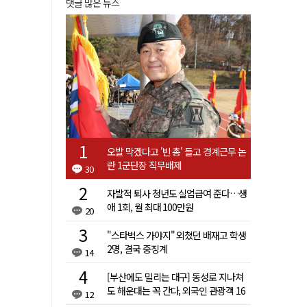
댓글 많은 뉴스
오발 막겠다고 '빈 총' 들고 경계근무 논
란 1군단장 직무배제
30
자발적 퇴사 청년도 실업급여 준다…생
애 1회, 월 최대 100만원
20
"스타벅스 가야지" 외쳤던 배재고 학생
2명, 결국 중징계
14
[부산에도 밀리는 대구] 동성로 지나쳐
도 해운대는 꼭 간다, 외국인 관광객 16
12
배 차이