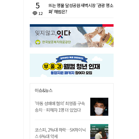
뜨는 명물 달성공원 새벽시장 '관광 명소
화' 해법은?
12
이슈&뉴스
'아동 성매매 혐의' 최영중 구속
송치…피해자 1명 더 있었다
코스피, 2%대 하락…SK하이닉
스 6%대 약세