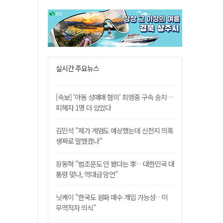
실시간 주요뉴스
[속보] '아동 성매매 혐의' 최영중 구속 송치…
피해자 1명 더 있었다
김민석 "제가 계엄도 예상했는데 신천지 의혹
생짜로 말했겠나"
장동혁 "법조문도 안 봤다는 李…대한민국 대
통령 맞나, 역대급 망언"
닛케이 "한국도 원화 매수 개입 가능성…미
무역적자 의식"