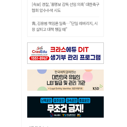
[속보] 경찰, '홍명보 감독 선임 의혹' 대한축구
협회 압수수색 시도
靑, 김용범 책임론 일축…"단일 레버리지, 시
장 살피고 대책 챙길 때"