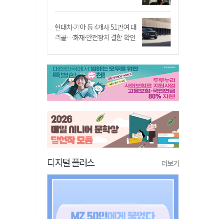
현대차·기아 등 4개사 51만여 대
리콜…화재·안전장치 결함 확인
디지털 플러스
더보기