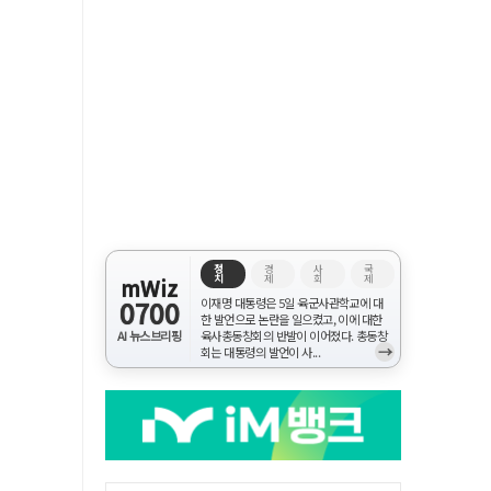
정
경
사
국
치
제
회
제
mWiz
0700
이재명 대통령은 5일 육군사관학교에 대
한 발언으로 논란을 일으켰고, 이에 대한
AI 뉴스브리핑
육사총동창회의 반발이 이어졌다. 총동창
→
회는 대통령의 발언이 사...