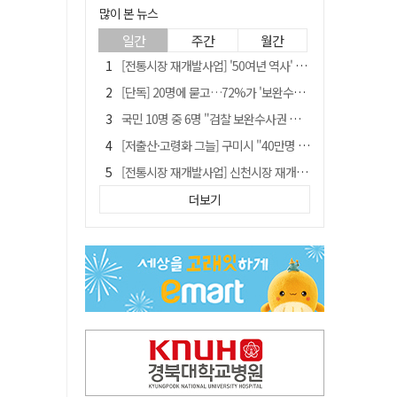
많이 본 뉴스
일간
주간
월간
[전통시장 재개발사업] '50여년 역사' 수성시장 자리에 25층 주상복합 들어선다
[단독] 20명에 묻고…72%가 '보완수사권 폐지'?
국민 10명 중 6명 "검찰 보완수사권 필요"…민주당 지지층도 53.8%
[저출산·고령화 그늘] 구미시 "40만명 사수" 고령군 "3만명대 회복"
[전통시장 재개발사업] 신천시장 재개발, 준공 후에도 소송전
李대통령 지지율 다시 40%대로…20대는 18.8%p 급락
더보기
李대통령 "육사 출신이 또 쿠데타 할 수도"…육사 총동창회 "정치적 보복"
안동-사가에, "50년 우정 넘어 미래 50년 함께 연다"
[인사]경상북도
유승민 "尹 졸업한 서울대 법대·충암고도 없애야"…李 육사 통합 직격