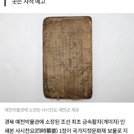
곳은 사적 예고
예천박물관에 소장된 사시찬요. 예천군 제공
경북 예천박물관에 소장된 조선 최초 금속활자(계미자) 인
쇄본 사시찬요(四時纂要) 1점이 국가지정문화재 보물로 지