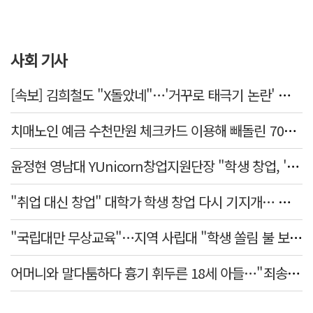
사회 기사
[속보] 김희철도 "X돌았네"…'거꾸로 태극기 논란' 인천시 현수막, 이틀 만에 철거
치매노인 예금 수천만원 체크카드 이용해 빼돌린 70대 간병인, 집행유예
윤정현 영남대 YUnicorn창업지원단장 "학생 창업, '팀 빌딩'이 제일 중요"
"취업 대신 창업" 대학가 학생 창업 다시 기지개… 창업자·기업·매출 동반 성장
"국립대만 무상교육"…지역 사립대 "학생 쏠림 불 보듯"
어머니와 말다툼하다 흉기 휘두른 18세 아들…"죄송하지 않나" 묻자 침묵