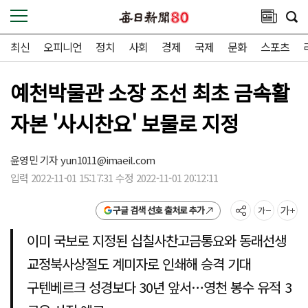
최신
오피니언
정치
사회
경제
국제
문화
스포츠
예천박물관 소장 조선 최초 금속활
자본 '사시찬요' 보물로 지정
윤영민 기자
yun1011@imaeil.com
입력 2022-11-01 15:17:31 수정 2022-11-01 20:12:11
구글 검색 선호 출처로 추가
이미 국보로 지정된 십칠사찬고금통요와 동래선생
교정북사상절도 계미자로 인쇄해 승격 기대
구텐베르크 성경보다 30년 앞서…영천 봉수 유적 3