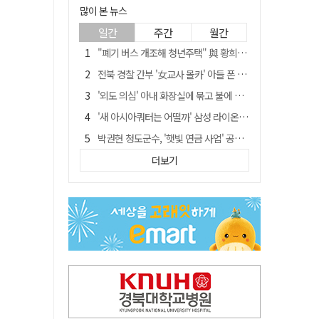
많이 본 뉴스
일간
주간
월간
"폐기 버스 개조해 청년주택" 與 황희…'딸 학비는 年 4200만원'
전북 경찰 간부 '女교사 몰카' 아들 폰 부수고…"처벌 못하는 사안" 내부망에 글
'외도 의심' 아내 화장실에 묶고 불에 달군 공구로 고문…남편 검거
'새 아시아쿼터는 어떨까' 삼성 라이온즈, 새 얼굴 투수 미야모리 영입
박권현 청도군수, '햇빛 연금 사업' 공약 시동걸어
홍준표, 한동훈 맹폭…"조선제일껌, 권력에 살고 권력에 죽었다"
더보기
김병삼 경북 영천시장, 이번엔 국회 공략…'마사회 본사 이전·광역교통망 확충' 요청
[시사뒷담] MOU의 함정, 협약식이 투자 확정은 아니긴 해
봉화서 주택 에어컨 실외기에서 시작된 불… 주택 화재로 번져
경찰, 9월 초부터 상피제 전격 실시…가족 사건 수사 못해