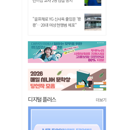
린이집 교사 2명 검찰 송치
"골프채로 YG 신사옥 출입문 '쾅
쾅'…20대 여성 현행범 체포"
디지털 플러스
더보기