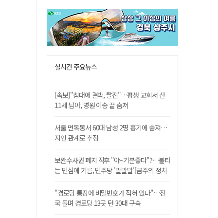
실시간 주요뉴스
[속보]"침대에 결박, 탈진"…평생 교회서 산
11세 남아, 병원 이송 끝 숨져
서울 면목동서 60대 남성 2명 흉기에 숨져…
지인 관계로 추정
보완수사권 폐지 직후 "야~기분좋다"?…불타
는 민심에 기름, 민주당 '말말말'[금주의 정치
舌전]
"경로당 통장에 비밀번호가 적혀 있다"…전
국 돌며 경로당 13곳 턴 30대 구속