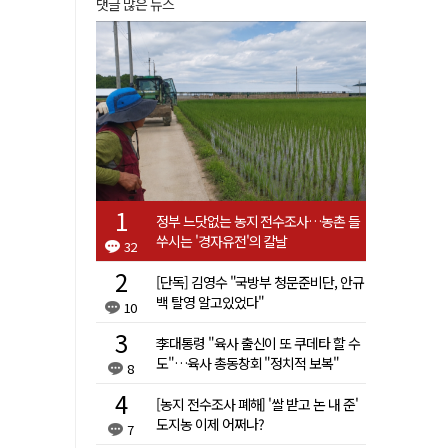
댓글 많은 뉴스
정부 느닷없는 농지 전수조사…농촌 들
쑤시는 '경자유전'의 칼날
32
[단독] 김영수 "국방부 청문준비단, 안규
백 탈영 알고있었다"
10
李대통령 "육사 출신이 또 쿠데타 할 수
도"…육사 총동창회 "정치적 보복"
8
[농지 전수조사 폐해] '쌀 받고 논 내 준'
도지농 이제 어쩌나?
7