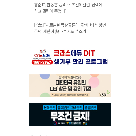
홍준표, 한동훈 맹폭…"조선제일껌, 권력에
살고 권력에 죽었다"
[속보]"내로남불·탁상공론"…황희 '버스 청년
주택' 제안에 與 내부서도 쓴소리