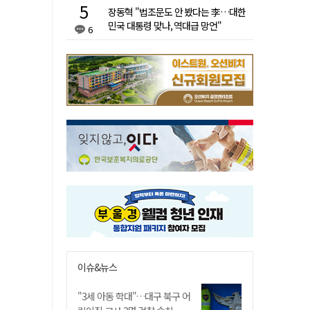
장동혁 "법조문도 안 봤다는 李…대한
민국 대통령 맞나, 역대급 망언"
6
이슈&뉴스
"3세 아동 학대"…대구 북구 어