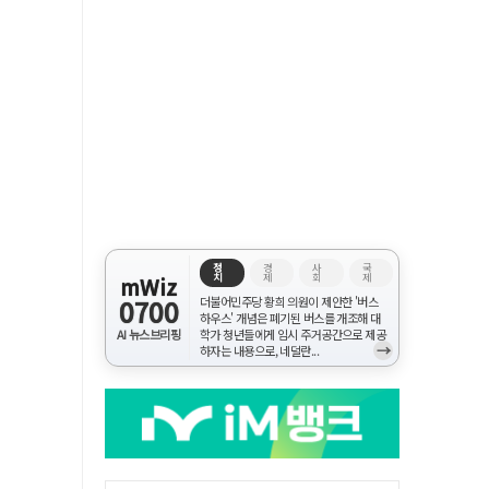
정
경
사
국
치
제
회
제
mWiz
0700
더불어민주당 황희 의원이 제안한 '버스
하우스' 개념은 폐기된 버스를 개조해 대
AI 뉴스브리핑
학가 청년들에게 임시 주거공간으로 제공
→
하자는 내용으로, 네덜란...