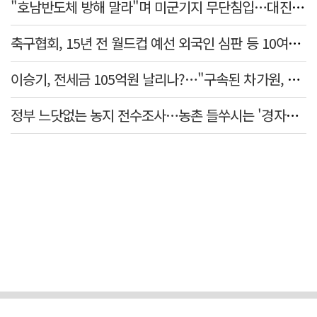
"호남반도체 방해 말라"며 미군기지 무단침입…대진연 회원 3명 '구속'
축구협회, 15년 전 월드컵 예선 외국인 심판 등 10여명에 '성 접대'
이승기, 전세금 105억원 날리나?…"구속된 차가원, 형사 범죄 영역"
정부 느닷없는 농지 전수조사…농촌 들쑤시는 '경자유전'의 칼날