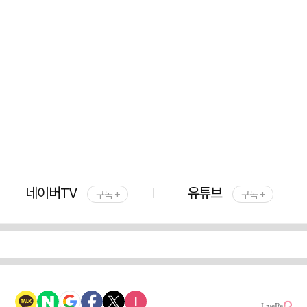
네이버TV
유튜브
구독 +
구독 +