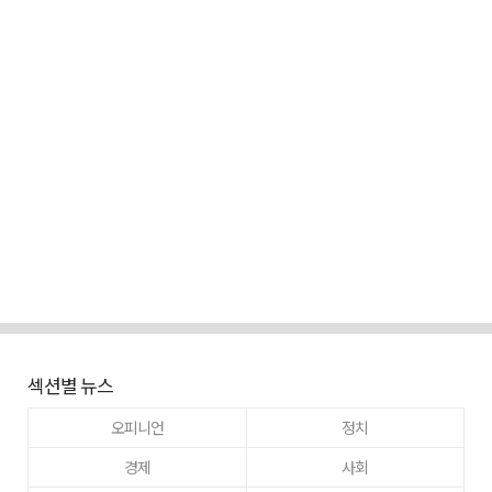
섹션별 뉴스
오피니언
정치
경제
사회