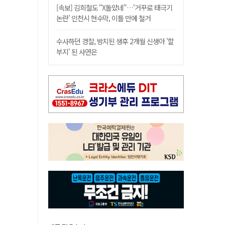
[속보] 김희철도 "X돌았네"…'거꾸로 태극기
논란' 인천시 현수막, 이틀 만에 철거
수사하던 경찰, 방치된 생후 2개월 신생아 '할
부지' 된 사연은