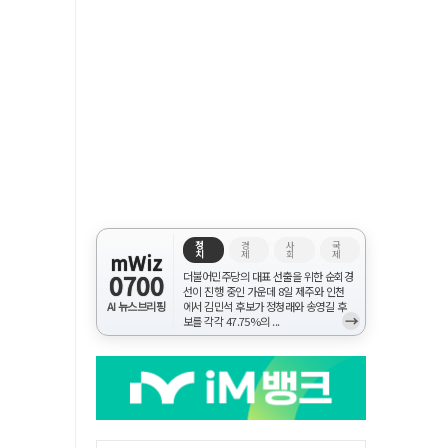
정
경
사
국
치
제
회
제
mWiz
0700
더불어민주당의 대표 선출을 위한 순회경
선이 진행 중인 가운데 8일 제주와 인천
AI 뉴스브리핑
에서 김민석 후보가 정청래와 송영길 후
→
보를 각각 47.75%의 ...