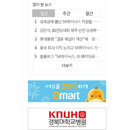
많이 본 뉴스
일간
주간
월간
성과급에 뿔난 SK하이닉스 직원들…3500명 모여 '새 노조' 만든다
김민석, 與전당대회 제주·인천 당원투표서 승리…누적 득표는 '초박빙'
李대통령 "결혼 페널티 개선"에…장동혁 "그 페널티 만든 게 이 정권"
중국 회사 이직 노리고 SK하이닉스 기밀 빼돌려…결국 실형
블룸버그 "SK하이닉스, 中 패키징공장 지분매각 등 검토"
트럼프 만난 손현보 목사…"현재 자유대한민국 여러 면에서 어려움"
더보기
수업 안 듣고 최대 700만원까지 챙긴 포항 A대학 '유령 선수' 등 19명 무더기 송치
경북 칠곡시니어클럽 커피앤솝 사업단…자개소품 만들기 문화체험 운영
"아버지 외출한 사이"…흉기로 40대母 살해한 고교 자퇴생, 구속 기로에
서울 면목동서 60대 남성 2명 흉기에 숨져…지인 관계로 추정