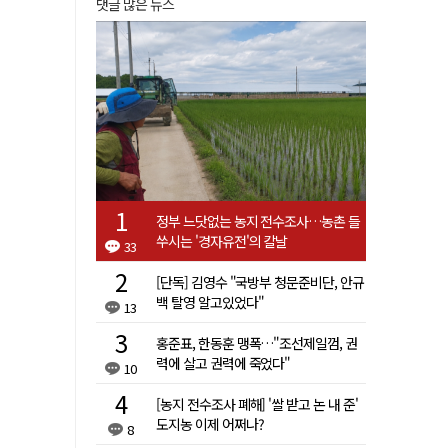
댓글 많은 뉴스
정부 느닷없는 농지 전수조사…농촌 들
쑤시는 '경자유전'의 칼날
33
[단독] 김영수 "국방부 청문준비단, 안규
백 탈영 알고있었다"
13
홍준표, 한동훈 맹폭…"조선제일껌, 권
력에 살고 권력에 죽었다"
10
[농지 전수조사 폐해] '쌀 받고 논 내 준'
도지농 이제 어쩌나?
8