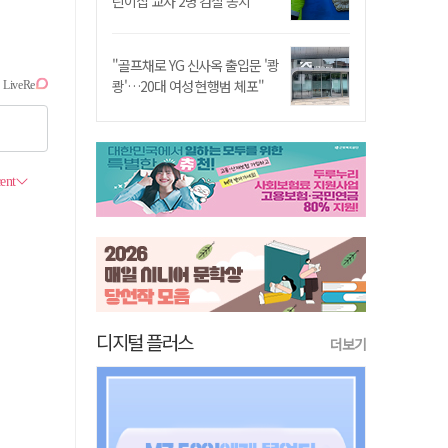
린이집 교사 2명 검찰 송치
"골프채로 YG 신사옥 출입문 '쾅
쾅'…20대 여성 현행범 체포"
디지털 플러스
더보기