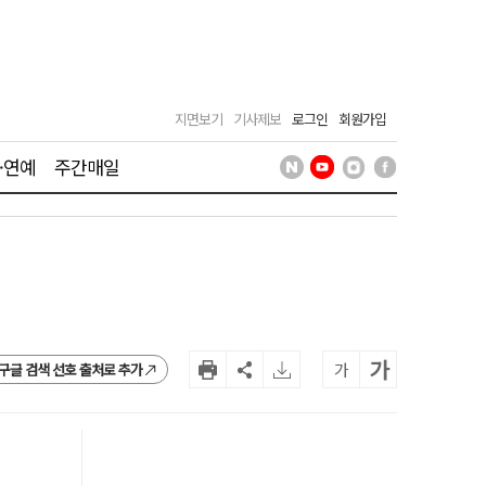
지면보기
기사제보
로그인
회원가입
·연예
주간매일
가
가
구글 검색 선호 출처로 추가