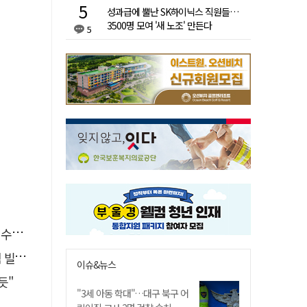
성과급에 뿔난 SK하이닉스 직원들…
3500명 모여 '새 노조' 만든다
5
철거
중요"
이슈&뉴스
듯"
"3세 아동 학대"…대구 북구 어