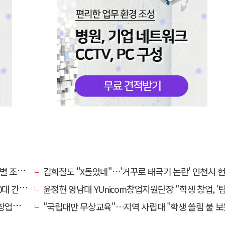
 움직임
김희철도 "X돌았네"…'거꾸로 태극기 논란' 인천시 현수막, 이틀 만에 
집행유예
윤정현 영남대 YUnicorn창업지원단장 "학생 창업, '팀 빌딩'이 제일 
 성장
"국립대만 무상교육"…지역 사립대 "학생 쏠림 불 보