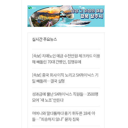
실시간 주요뉴스
[속보] 치매노인 예금 수천만원 체크카드 이용
해 빼돌린 70대 간병인, 집행유예
[속보] 중국 회사 이직 노리고 SK하이닉스 기
밀 빼돌려…결국 실형
성과급에 뿔난 SK하이닉스 직원들…3500명
모여 '새 노조' 만든다
어머니와 말다툼하다 흉기 휘두른 18세 아
들…"죄송하지 않나" 묻자 침묵