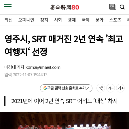
최신
오피니언
정치
사회
경제
국제
문화
스포츠
영주시, SRT 매거진 2년 연속 ’최고
여행지‘ 선정
마경대 기자
kdma@imaeil.com
입력 2022-11-07 15:44:13
구글 검색 선호 출처로 추가
2021년에 이어 2년 연속 SRT 어워드 ’대상‘ 차지