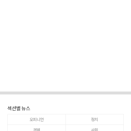
섹션별 뉴스
오피니언
정치
경제
사회