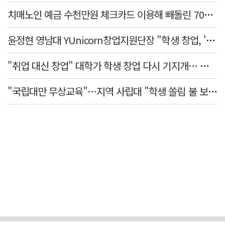
치매노인 예금 수천만원 체크카드 이용해 빼돌린 70대 간병인, 집행유예
윤정현 영남대 YUnicorn창업지원단장 "학생 창업, '팀 빌딩'이 제일 중요"
"취업 대신 창업" 대학가 학생 창업 다시 기지개… 창업자·기업·매출 동반 성장
"국립대만 무상교육"…지역 사립대 "학생 쏠림 불 보듯"