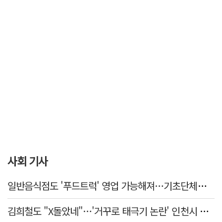
사회 기사
일반음식점도 '푸드트럭' 영업 가능해져…기초단체별 조례 개정 움직임
김희철도 "X돌았네"…'거꾸로 태극기 논란' 인천시 현수막, 이틀 만에 철거