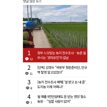
댓글 많은 뉴스
정부 느닷없는 농지 전수조사…농촌 들
쑤시는 '경자유전'의 칼날
32
[단독] 김영수 "국방부 청문준비단, 안규
백 탈영 알고있었다"
11
[농지 전수조사 폐해] '쌀 받고 논 내 준'
도지농 이제 어쩌나?
8
월 매출 9천만원에도 문 닫는 영양 젖소
농장… "일할 사람이 없어"
7