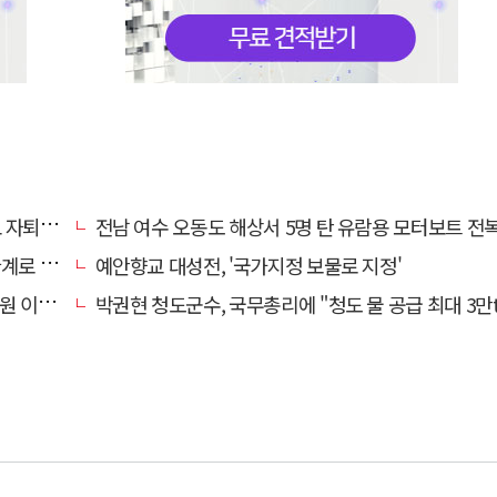
 기로에
전남 여수 오동도 해상서 5명 탄 유람용 모터보트 전복…2명 
로 추정
예안향교 대성전, '국가지정 보물로 지정'
끝 숨져
박권현 청도군수, 국무총리에 "청도 물 공급 최대 3만t 늘려