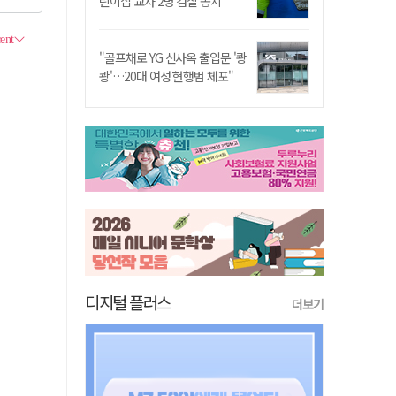
린이집 교사 2명 검찰 송치
"골프채로 YG 신사옥 출입문 '쾅
쾅'…20대 여성 현행범 체포"
디지털 플러스
더보기