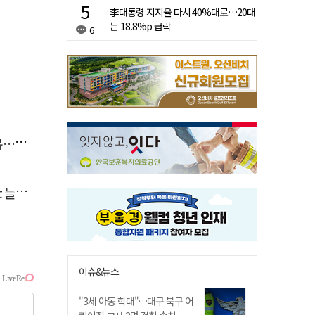
李대통령 지지율 다시 40%대로…20대
는 18.8%p 급락
6
숨져
달라"
이슈&뉴스
"3세 아동 학대"…대구 북구 어