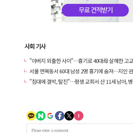
사회 기사
"아버지 외출한 사이"…흉기로 40대母 살해한 고교 자퇴생, 구속
서울 면목동서 60대 남성 2명 흉기에 숨져…지인 관계
"침대에 결박, 탈진"…평생 교회서 산 11세 남아, 병원 이송 