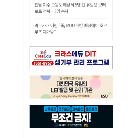
전남 여수 오동도 해상서 5명 탄 유람용 모터
보트 전복…2명 숨져
막무가내 이란 "美, MOU 위반 배상해야 호르
무즈 재개방"