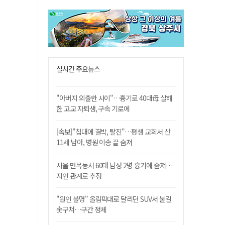
실시간 주요뉴스
"아버지 외출한 사이"…흉기로 40대母 살해
한 고교 자퇴생, 구속 기로에
[속보]"침대에 결박, 탈진"…평생 교회서 산
11세 남아, 병원 이송 끝 숨져
서울 면목동서 60대 남성 2명 흉기에 숨져…
지인 관계로 추정
"원인 불명" 올림픽대로 달리던 SUV서 불길
솟구쳐…구간 정체