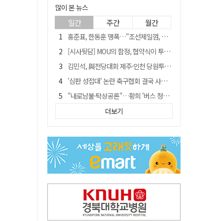
많이 본 뉴스
일간
주간
월간
홍준표, 한동훈 맹폭…"조선제일껌, 권력에 살고 권력에 죽었다"
[시사뒷담] MOU의 함정, 협약식이 투자 확정은 아니긴 해
김민석, 與전당대회 제주·인천 당원투표서 승리…누적 득표는 '초박빙'
'심판 성접대' 논란 축구협회 결국 사과…"깊이 반성, 쇄신하겠다"
"내로남불·탁상공론"…황희 '버스 청년주택' 제안에 與 내부서도 쓴소리
"경로당 통장에 비밀번호가 적혀 있다"…전국 돌며 경로당 13곳 턴 30대 구속
더보기
"침대에 결박, 탈진"…평생 교회서 산 11세 남아, 병원 이송 끝 숨져
예안향교 대성전, '국가지정 보물로 지정'
휠체어 환자 발로 밀어 숨지게 한 70대 간병인…2심도 집행유예
박권현 청도군수, 국무총리에 "청도 물 공급 최대 3만t 늘려달라"