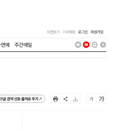
지면보기
기사제보
로그인
회원가입
·연예
주간매일
가
가
구글 검색 선호 출처로 추가