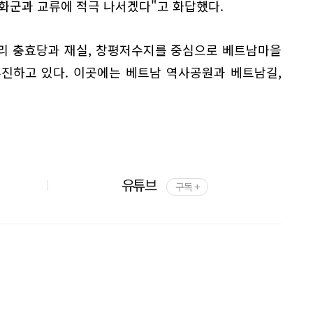
화군과 교류에 적극 나서겠다"고 화답했다.
평리 충효당과 재실, 창평저수지를 중심으로 베트남마을
추진하고 있다. 이곳에는 베트남 역사공원과 베트남길,
유튜브
구독 +